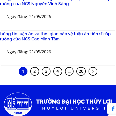
rường của NCS Nguyễn Vĩnh Sáng
Ngày đăng: 21/05/2026
hông tin luận án và thời gian bảo vệ luận án tiến sĩ cấp
rường của NCS Cao Minh Tâm
Ngày đăng: 21/05/2026
1
2
3
4
…
20