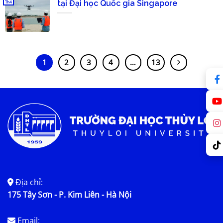
tại Đại học Quốc gia Singapore
Th4
1
2
3
4
…
13
Địa chỉ:
175 Tây Sơn - P. Kim Liên - Hà Nội
Email: