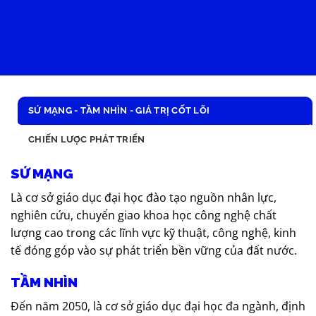
SỨ MẠNG - TẦM NHÌN - GIÁ TRỊ CỐT LÕI
CHIẾN LƯỢC PHÁT TRIỂN
SỨ MẠNG
Là cơ sở giáo dục đại học đào tạo nguồn nhân lực,
nghiên cứu, chuyển giao khoa học công nghệ chất
lượng cao trong các lĩnh vực kỹ thuật, công nghệ, kinh
tế đóng góp vào sự phát triển bền vững của đất nước.
TẦM NHÌN
Đến năm 2050, là cơ sở giáo dục đại học đa ngành, định