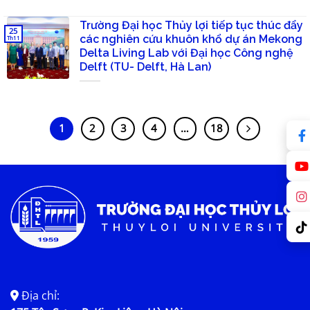
Trường Đại học Thủy lợi tiếp tục thúc đẩy
25
các nghiên cứu khuôn khổ dự án Mekong
Th11
Delta Living Lab với Đại học Công nghệ
Delft (TU- Delft, Hà Lan)
1
2
3
4
…
18
Địa chỉ: