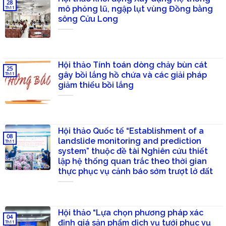
28
mô phỏng lũ, ngập lụt vùng Đồng bằng
Th11
sông Cửu Long
Hội thảo Tính toán dòng chảy bùn cát
25
gây bồi lắng hồ chứa và các giải pháp
Th11
giảm thiểu bồi lắng
Hội thảo Quốc tế “Establishment of a
08
landslide monitoring and prediction
Th11
system” thuộc đề tài Nghiên cứu thiết
lập hệ thống quan trắc theo thời gian
thực phục vụ cảnh báo sớm trượt lở đất
Hội thảo “Lựa chọn phương pháp xác
04
định giá sản phẩm dịch vụ tưới phục vụ
Th11