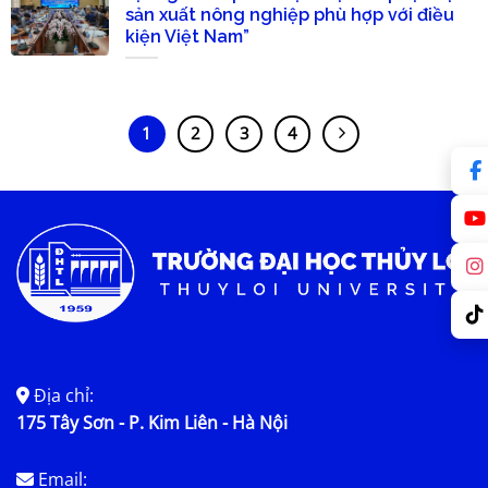
sản xuất nông nghiệp phù hợp với điều
kiện Việt Nam”
1
2
3
4
Địa chỉ:
175 Tây Sơn - P. Kim Liên - Hà Nội
Email: