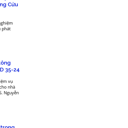
ông Cửu
 nghiệm
ụ phát
tông
RD 35-24
hiệm vụ
 cho nhà
TS. Nguyễn
 trong