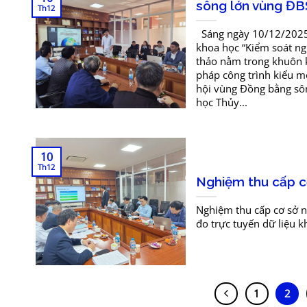
sông lớn vùng Đ
Th12
Sáng ngày 10/12/2025, 
khoa học “Kiểm soát ng
thảo nằm trong khuôn k
pháp công trình kiểu mớ
hội vùng Đồng bằng sô
học Thủy...
10
Th12
Nghiệm thu cấp c
Nghiệm thu cấp cơ sở 
đo trực tuyến dữ liệu k
1
2