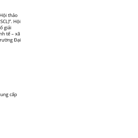
Hội thảo
SCL)”. Hội
ố giải
nh tế – xã
Trường Đại
cung cấp