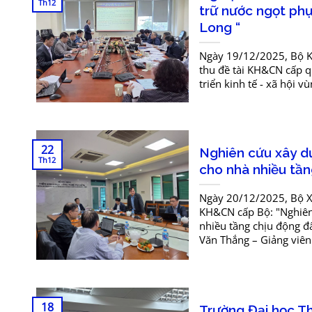
Th12
trữ nước ngọt phụ
Long “
Ngày 19/12/2025, Bộ K
thu đề tài KH&CN cấp qu
triển kinh tế - xã hội
22
Nghiên cứu xây dự
Th12
cho nhà nhiều tần
Ngày 20/12/2025, Bộ X
KH&CN cấp Bộ: "Nghiên 
nhiều tầng chịu động đ
Văn Thắng – Giảng viên
18
Trường Đại học Th