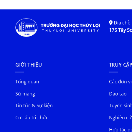
Địa chỉ:
175 Tây Sơ
GIỚI THIỆU
TRUY CẬ
Tổng quan
Các đơn vị
Sứ mạng
Đào tạo
Tin tức & Sự kiện
Tuyển sin
Cơ cấu tổ chức
Nghiên cứ
Hợp tác q