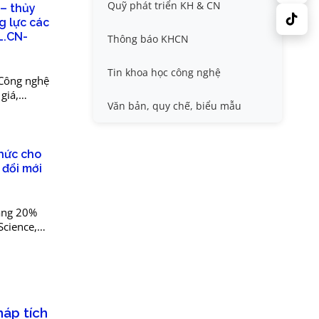
Quỹ phát triển KH & CN
 – thủy
Nafosted, Nghị định thư
Hội nghị quốc tế và hội nghị
g lực các
khác
L.CN-
Thông báo KHCN
Sở hữu trí tuệ
Thông tin ứng viên GS/PGS
Tin khoa học công nghệ
Công nghệ
giá,
Tiêu chuẩn, quy chuẩn
Văn bản, quy chế, biểu mẫu
ia:
thức cho
 đổi mới
oảng 20%
Science,
 nhóm
háp tích