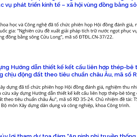
c vụ phát triển kinh tế – xã hội vùng đồng bằng s
hoa học và Công nghệ đã tổ chức phiên họp Hội đồng đánh giá,
ốc gia: "Nghiên cứu đề xuất giải pháp tích trữ nước ngọt phục v
 vùng đồng bằng sông Cửu Long", mã số ĐTĐL.CN-37/22.
ng Hướng dẫn thiết kế kết cấu liên hợp thép-bê 
g chịu động đất theo tiêu chuẩn châu Âu, mã số 
ây dựng đã tổ chức phiên họp Hội đồng đánh giá, nghiệm thu n
cứu xây dựng Hướng dẫn thiết kế kết cấu liên hợp thép-bê tông
ất theo tiêu chuẩn châu Âu", mã số RD 35-24. Chủ nhiệm đề tài: 
 Bộ môn Xây dựng dân dụng và công nghiệp, khoa Công trình.
ủy lợi tham dự tọa đàm “An ninh phi truyền thống