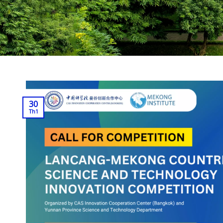
30
Th1