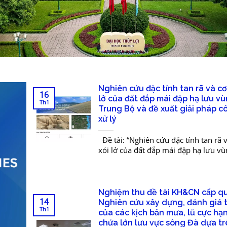
Nghiên cứu đặc tính tan rã và cơ
16
lở của đất đắp mái đập hạ lưu 
Th1
Trung Bộ và đề xuất giải pháp 
xử lý
Đề tài: “Nghiên cứu đặc tính tan rã 
xói lở của đất đắp mái đập hạ lưu v
Trung Bộ và đề xuất giải pháp...
Nghiệm thu đề tài KH&CN cấp quố
14
Nghiên cứu xây dựng, đánh giá 
Th1
của các kịch bản mưa, lũ cực hạ
chứa lớn lưu vực sông Đà dựa t