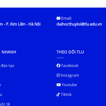
Email:
n - P. Kim Liên - Hà Nội
daihocthuyloi@tlu.edu.vn
P NHANH
THEO DÕI TLU
 đào tạo
Facebook
Instagram
h
Youtube
u
Tiktok
uốc tế