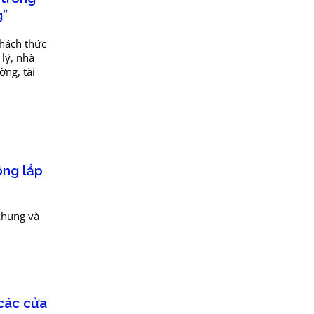
g”
Thách thức
lý, nhà
ờng, tài
ông lắp
khung và
 các cửa