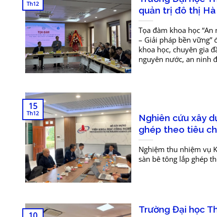
Th12
quản trị đô thị Hà
Tọa đàm khoa học “An ni
– Giải pháp bền vững” 
khoa học, chuyên gia đầ
nguyên nước, an ninh đô
15
Th12
Nghiên cứu xây dự
ghép theo tiêu c
Nghiệm thu nhiệm vụ K
sàn bê tông lắp ghép t
Trường Đại học Th
10