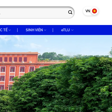
VN
EN
C TẾ
SINH VIÊN
eTLU