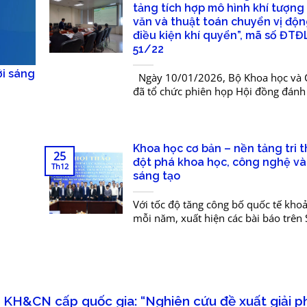
tảng tích hợp mô hình khí tượng
văn và thuật toán chuyển vị độn
điều kiện khí quyển”, mã số ĐTĐ
51/22
Ngày 10/01/2026, Bộ Khoa học và 
đã tổ chức phiên họp Hội đồng đánh 
nghiệm thu đề tài KH&CN cấp quốc g
“Nghiên cứu xây dựng,...
Khoa học cơ bản – nền tảng tri 
25
đột phá khoa học, công nghệ và
Th12
sáng tạo
Với tốc độ tăng công bố quốc tế kh
mỗi năm, xuất hiện các bài báo trên 
Nature và sự hình thành hàng chục
nghiên cứu trẻ...
 KH&CN cấp quốc gia: “Nghiên cứu đề xuất giải p