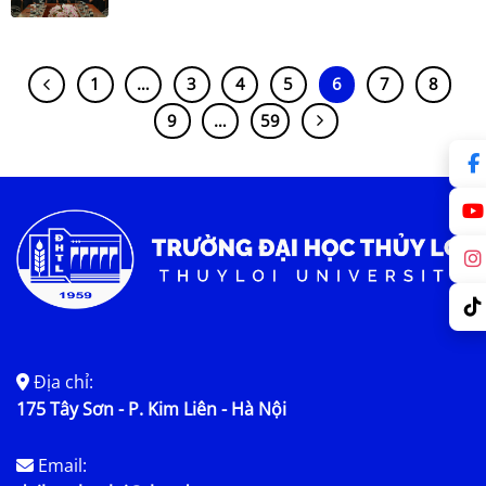
1
…
3
4
5
6
7
8
9
…
59
Địa chỉ:
175 Tây Sơn - P. Kim Liên - Hà Nội
Email: