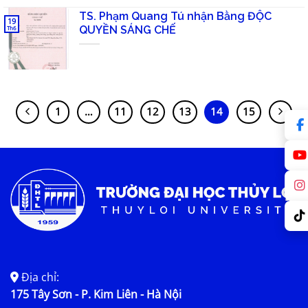
TS. Phạm Quang Tú nhận Bằng ĐỘC
19
QUYỀN SÁNG CHẾ
Th6
1
…
11
12
13
14
15
Địa chỉ:
175 Tây Sơn - P. Kim Liên - Hà Nội