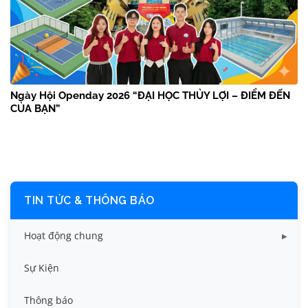
Ngày Hội Openday 2026 “ĐẠI HỌC THỦY LỢI – ĐIỂM ĐẾN
CỦA BẠN”
TIN TỨC & THÔNG BÁO
Hoạt động chung
Tin công tác sinh viên
Sự Kiện
Tin đào tạo
Thông báo