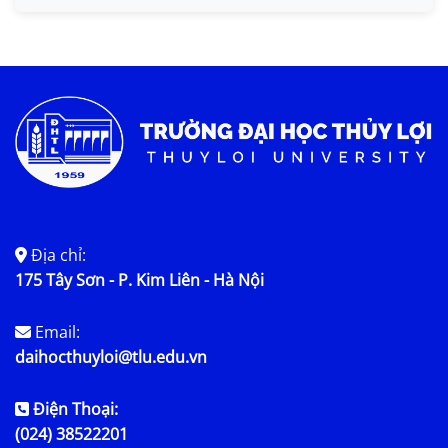
Tin KHCN và HTQT
Tin tức chung
Địa chỉ:
175 Tây Sơn - P. Kim Liên - Hà Nội
Email:
daihocthuyloi@tlu.edu.vn
Điện Thoại:
(024) 38522201