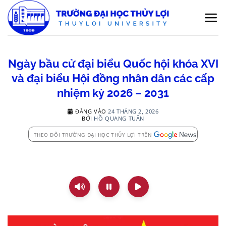
Bỏ
qua
nội
dung
Ngày bầu cử đại biểu Quốc hội khóa XVI
và đại biểu Hội đồng nhân dân các cấp
nhiệm kỳ 2026 – 2031
ĐĂNG VÀO
24 THÁNG 2, 2026
BỞI
HỒ QUANG TUẤN
THEO DÕI TRƯỜNG ĐẠI HỌC THỦY LỢI TRÊN