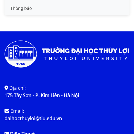
Tin đào tạo
Thông báo
Tin KHCN và HTQT
Tin tức chung
Địa chỉ:
175 Tây Sơn - P. Kim Liên - Hà Nội
Email:
daihocthuyloi@tlu.edu.vn
Điện Thoại: