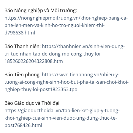
Báo Nông nghiệp và Môi trường:
https://nongnghiepmoitruong.vn/khoi-nghiep-bang-ca-
phe-len-men-va-kinh-ho-tro-nguoi-khiem-thi-
d798638.html
Báo Thanh niên:
https://thanhnien.vn/sinh-vien-dung-
tri-tue-nhan-tao-de-dong-mo-cong-thuy-loi-
185260226204322808.htm
Báo Tiền phong:
https://svvn.tienphong.vn/nhieu-y-
tuong-ai-cong-nghe-sinh-hoc-but-pha-tai-san-choi-khoi-
nghiep-thuy-loi-post1823353.tpo
Báo Giáo dục và Thời đại:
https://giaoducthoidai.vn/tao-lien-ket-giup-y-tuong-
khoi-nghiep-cua-sinh-vien-duoc-ung-dung-thuc-te-
post768426.html