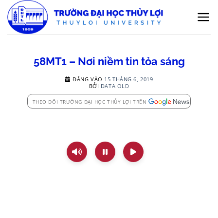
Bỏ
qua
nội
dung
58MT1 – Nơi niềm tin tỏa sáng
ĐĂNG VÀO
15 THÁNG 6, 2019
BỞI
DATA OLD
THEO DÕI TRƯỜNG ĐẠI HỌC THỦY LỢI TRÊN