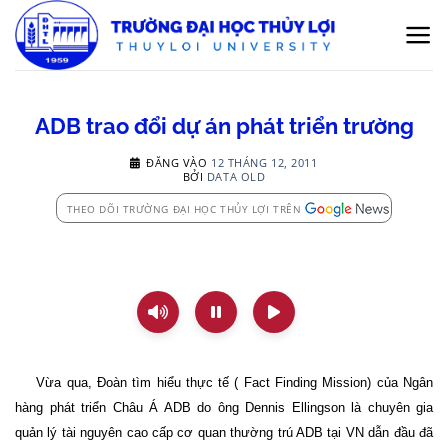
Bỏ
qua
nội
dung
ADB trao đổi dự án phát triển trường
ĐĂNG VÀO
12 THÁNG 12, 2011
BỞI
DATA OLD
THEO DÕI TRƯỜNG ĐẠI HỌC THỦY LỢI TRÊN
Vừa qua, Đoàn tìm hiểu thực tế ( Fact Finding Mission) của Ngân
hàng phát triển Châu Á ADB do ông Dennis Ellingson là chuyên gia
quản lý tài nguyên cao cấp cơ quan thường trú ADB tại VN dẫn đầu đã