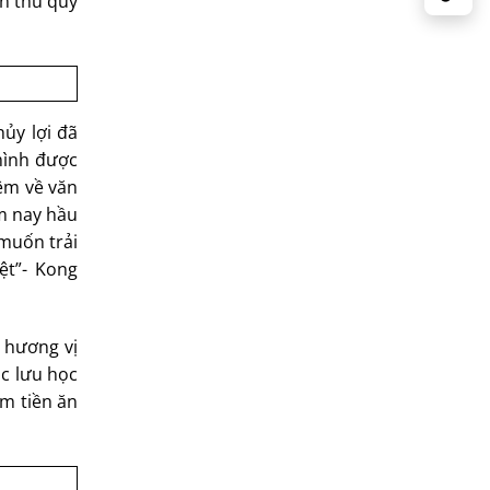
ân thủ quy
ủy lợi đã
 mình được
êm về văn
ăm nay hầu
 muốn trải
ệt”- Kong
 hương vị
ác lưu học
êm tiền ăn