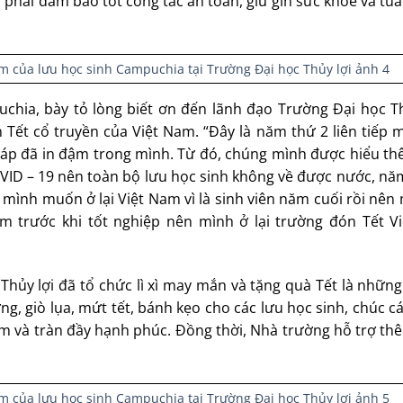
m phải đảm bảo tốt công tác an toàn, giữ gìn sức khỏe và tu
hia, bày tỏ lòng biết ơn đến lãnh đạo Trường Đại học Th
n Tết cổ truyền của Việt Nam. “Đây là năm thứ 2 liên tiếp
m áp đã in đậm trong mình. Từ đó, chúng mình được hiểu th
OVID – 19 nên toàn bộ lưu học sinh không về được nước, n
, mình muốn ở lại Việt Nam vì là sinh viên năm cuối rồi nên
 trước khi tốt nghiệp nên mình ở lại trường đón Tết Vi
ủy lợi đã tổ chức lì xì may mắn và tặng quà Tết là những
, giò lụa, mứt tết, bánh kẹo cho các lưu học sinh, chúc c
ấm và tràn đầy hạnh phúc. Đồng thời, Nhà trường hỗ trợ th