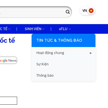
VN
EN
C TẾ
SINH VIÊN
eTLU
ốc tế
TIN TỨC & THÔNG BÁO
Hoạt động chung
Tin công tác sinh viên
Sự Kiện
Tin đào tạo
Thông báo
Tin KHCN và HTQT
Tin tức chung