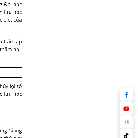
g Đại học
m lưu học
c biệt của
Tết ấm áp
thăm hỏi,
ủy lợi tổ
c lưu học
ơng Giang