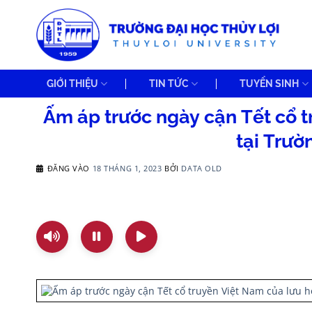
Bỏ
qua
nội
dung
GIỚI THIỆU
TIN TỨC
TUYỂN SINH
Ấm áp trước ngày cận Tết cổ t
tại Trườ
ĐĂNG VÀO
18 THÁNG 1, 2023
BỞI
DATA OLD