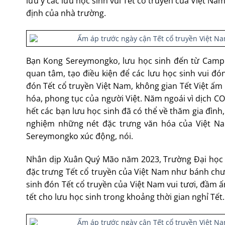
lưu ý các lưu học sinh vui Tết cổ truyền của Việt Na
định của nhà trường.
Bạn Kong Sereymongko, lưu học sinh đến từ Campuc
quan tâm, tạo điều kiện để các lưu học sinh vui đó
đón Tết cổ truyền Việt Nam, không gian Tết Việt ấ
hóa, phong tục của người Việt. Năm ngoái vì dịch C
hết các bạn lưu học sinh đã có thể về thăm gia đình
nghiệm những nét đặc trưng văn hóa của Việt Nam
Sereymongko xúc động, nói.
Nhân dịp Xuân Quý Mão năm 2023, Trường Đại học Th
đặc trưng Tết cổ truyền của Việt Nam như bánh chưng
sinh đón Tết cổ truyền của Việt Nam vui tươi, đầm 
tết cho lưu học sinh trong khoảng thời gian nghỉ Tết.