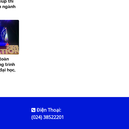
iúp thí
ọn ngành
 toàn
ng trình
đại học,
Thủy lợi
Điện Thoại:
(024) 38522201