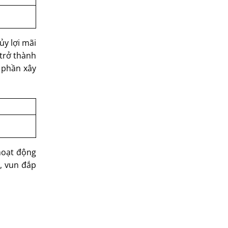
ủy lợi mãi
 trở thành
 phần xây
hoạt động
, vun đắp