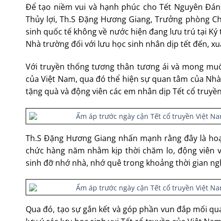
Để tạo niềm vui và hạnh phúc cho Tết Nguyên Đán,
Thủy lợi, Th.S Đặng Hương Giang, Trưởng phòng Chí
sinh quốc tế không về nước hiện đang lưu trú tại Ký 
Nhà trường đối với lưu học sinh nhân dịp tết đến, xu
Với truyền thống tương thân tương ái và mong muố
của Việt Nam, qua đó thể hiện sự quan tâm của Nhà
tặng quà và động viên các em nhân dịp Tết cổ truyền
Th.S Đặng Hương Giang nhấn mạnh rằng đây là hoạt 
chức hàng năm nhằm kịp thời chăm lo, động viên và
sinh đỡ nhớ nhà, nhớ quê trong khoảng thời gian ng
Qua đó, tạo sự gắn kết và góp phần vun đắp mối qu