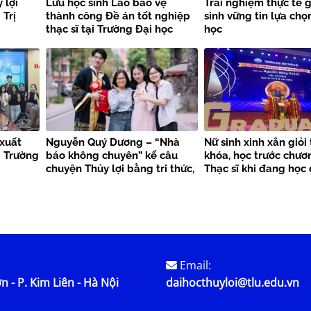
 lợi
Lưu học sinh Lào bảo vệ
Trải nghiệm thực tế g
Trị
thành công Đề án tốt nghiệp
sinh vững tin lựa ch
thạc sĩ tại Trường Đại học
học
Thủy lợi
xuất
Nguyễn Quý Dương – “Nhà
Nữ sinh xinh xắn giỏi
i Trường
báo không chuyên” kể câu
khóa, học trước chươ
chuyện Thủy lợi bằng tri thức,
Thạc sĩ khi đang học 
trách nhiệm và khát vọng hội
là “hiện tượng” ở ĐH 
nhập
Email:
n - P. Kim Liên - Hà Nội
daihocthuyloi@tlu.edu.vn