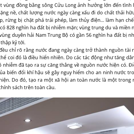
lụt vùng đồng bằng sông Cửu Long ảnh hưởng lớn đến tình 
nặng nề, chất lượng nước ngày càng xấu đi do chất thải hữ
, rừng bị chặt phá trái phép, làm thủy điện… làm hạn chế 
có 828 nghìn ha đất bị nhiễm mặn; vùng trung du và miền n
lở; vùng duyên hải Nam Trung Bộ có gần 56 nghìn ha đất bị 
hập kỷ tới.
 đều chỉ rõ rằng nước đang ngày càng trở thành nguồn tài
thể coi đó là điều hiển nhiên. Do các tác động như tăng dân
ô nhiễm đã tạo ra sự căng thẳng về nguồn nước hiện có. Đ
ủa biến đổi khí hậu sẽ gây nguy hiểm cho an ninh nước tr
hiện. Do đó, tạo ra một xã hội an toàn nước là một trong
hính sách trên toàn cầu.