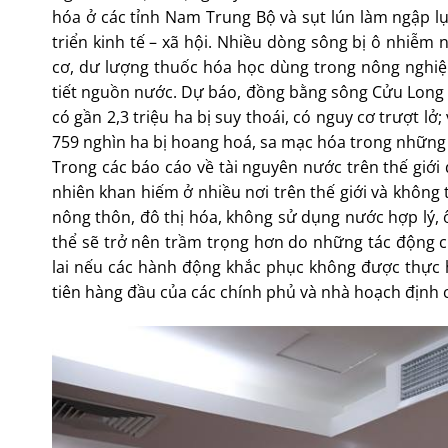
hóa ở các tỉnh Nam Trung Bộ và sụt lún làm ngập 
triển kinh tế – xã hội. Nhiều dòng sông bị ô nhiễm 
cơ, dư lượng thuốc hóa học dùng trong nông nghiệp
tiết nguồn nước. Dự báo, đồng bằng sông Cửu Long 
có gần 2,3 triệu ha bị suy thoái, có nguy cơ trượt 
759 nghìn ha bị hoang hoá, sa mạc hóa trong những t
Trong các báo cáo về tài nguyên nước trên thế giới
nhiên khan hiếm ở nhiều nơi trên thế giới và không 
nông thôn, đô thị hóa, không sử dụng nước hợp lý, 
thể sẽ trở nên trầm trọng hơn do những tác động c
lai nếu các hành động khắc phục không được thực 
tiên hàng đầu của các chính phủ và nhà hoạch định c