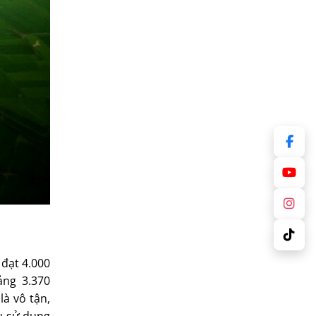
 đạt 4.000
ng 3.370
à vô tận,
u sử dụng