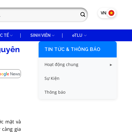
VN
EN
C TẾ
SINH VIÊN
eTLU
nguyên
TIN TỨC & THÔNG BÁO
Hoạt động chung
Tin công tác sinh viên
Sự Kiện
Tin đào tạo
Thông báo
Tin KHCN và HTQT
Tin tức chung
ớc mặt và
 càng gia