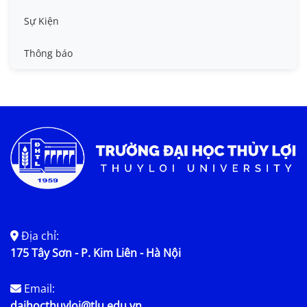
Tin công tác sinh viên
Sự Kiện
Tin đào tạo
Thông báo
Tin KHCN và HTQT
Tin tức chung
Địa chỉ:
175 Tây Sơn - P. Kim Liên - Hà Nội
Email:
daihocthuyloi@tlu.edu.vn