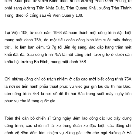
biến. Xuất phát từ vườn Bách thảo, đi hết đường Phan Đình Phùng, rẽ
phải sang đường Trần Nhật Duật, Trần Quang Khải, xuống Trần Thánh
Tông, theo lối cổng sau về Viện Quân y 108.
Tại Viện 108, từ cuối năm 1968 đã hoàn thành một công trình đặc biệt
mang mật danh 75A, do một tiểu đoàn công binh làm suốt mấy tháng
trời. Họ làm ban đêm, từ 7g tối đến 4g sáng, đào đắp hàng trăm mét
khối đất đá. Sau công trình 75A là một công trình tương tự ở dưới sân
khấu hội trường Ba Đình, mang mật danh 75B.
Chỉ những đồng chí có trách nhiệm ở cấp cao mới biết công trình 75A
là nơi sẽ tiến hành phẫu thuật phục vụ việc giữ gìn lâu dài thi hài Bác,
còn công trình 75B là nơi sẽ để thi hài Bác trong suốt mấy ngày liền
phục vụ cho lễ tang quốc gia.
Toàn thể cán bộ chiến sĩ từng ngày đêm lao động cật lực xây dựng
công trình, các chiến sĩ lái xe trong đoàn xe đặc biệt, các đồng chí
cảnh vệ đêm đêm làm nhiệm vụ đứng gác trên các ngả đường ở Hà