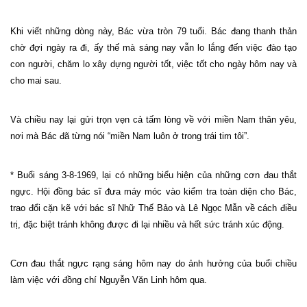
Khi viết những dòng này, Bác vừa tròn 79 tuổi. Bác đang thanh thản
chờ đợi ngày ra đi, ấy thế mà sáng nay vẫn lo lắng đến việc đào tạo
con người, chăm lo xây dựng người tốt, việc tốt cho ngày hôm nay và
cho mai sau.
Và chiều nay lại gửi trọn vẹn cả tấm lòng về với miền
Nam
thân yêu,
nơi mà Bác đã từng nói “miền
Nam
luôn ở trong trái tim tôi”.
* Buổi sáng 3-8-1969, lại có những biểu hiện của những cơn đau thắt
ngực. Hội đồng bác sĩ đưa máy móc vào kiểm tra toàn diện cho Bác,
trao đổi cặn kẽ với bác sĩ Nhữ Thế Bảo và Lê Ngọc Mẫn về cách điều
trị, đặc biệt tránh không được đi lại nhiều và hết sức tránh xúc động.
Cơn đau thắt ngực rạng sáng hôm nay do ảnh hưởng của buổi chiều
làm việc với đồng chí Nguyễn Văn Linh hôm qua.