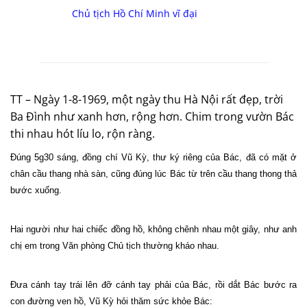
Chủ tịch Hồ Chí Minh vĩ đại
TT – Ngày 1-8-1969, một ngày thu Hà Nội rất đẹp, trời
Ba Đình như xanh hơn, rộng hơn. Chim trong vườn Bác
thi nhau hót líu lo, rộn ràng.
Đúng 5g30 sáng, đồng chí Vũ Kỳ, thư ký riêng của Bác, đã có mặt ở
chân cầu thang nhà sàn, cũng đúng lúc Bác từ trên cầu thang thong thả
bước xuống.
Hai người như hai chiếc đồng hồ, không chênh nhau một giây, như anh
chị em trong Văn phòng Chủ tịch thường kháo nhau.
Đưa cánh tay trái lên đỡ cánh tay phải của Bác, rồi dắt Bác bước ra
con đường ven hồ, Vũ Kỳ hỏi thăm sức khỏe Bác: