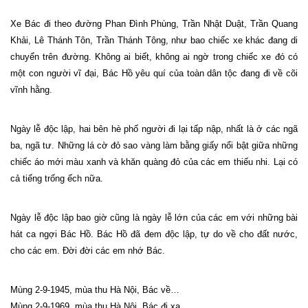
Xe Bác đi theo đường Phan Đình Phùng, Trần Nhật Duật, Trần Quang
Khải, Lê Thánh Tôn, Trần Thánh Tông, như bao chiếc xe khác đang di
chuyển trên đường. Không ai biết, không ai ngờ trong chiếc xe đó có
một con người vĩ đại, Bác Hồ yêu quí của toàn dân tộc đang đi về cõi
vĩnh hằng.
Ngày lễ độc lập, hai bên hè phố người đi lại tấp nập, nhất là ở các ngã
ba, ngã tư. Những lá cờ đỏ sao vàng làm bằng giấy nổi bật giữa những
chiếc áo mới màu xanh và khăn quàng đỏ của các em thiếu nhi. Lại có
cả tiếng trống ếch nữa.
Ngày lễ độc lập bao giờ cũng là ngày lễ lớn của các em với những bài
hát ca ngợi Bác Hồ. Bác Hồ đã đem độc lập, tự do về cho đất nước,
cho các em. Đời đời các em nhớ Bác.
Mùng 2-9-1945, mùa thu Hà Nội, Bác về…
Mùng 2-9-1969, mùa thu Hà Nội, Bác đi xa…