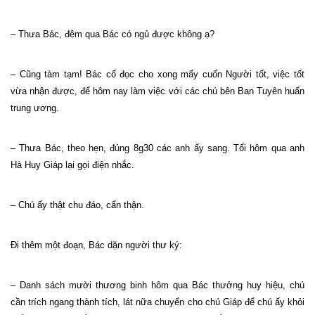
– Thưa Bác, đêm qua Bác có ngủ được không ạ?
– Cũng tàm tạm! Bác cố đọc cho xong mấy cuốn Người tốt, việc tốt
vừa nhận được, để hôm nay làm việc với các chú bên Ban Tuyên huấn
trung ương.
– Thưa Bác, theo hẹn, đúng 8g30 các anh ấy sang. Tối hôm qua anh
Hà Huy Giáp lại gọi điện nhắc.
– Chú ấy thật chu đáo, cẩn thận.
Đi thêm một đoạn, Bác dặn người thư ký:
– Danh sách mười thương binh hôm qua Bác thưởng huy hiệu, chú
cần trích ngang thành tích, lát nữa chuyển cho chú Giáp để chú ấy khỏi