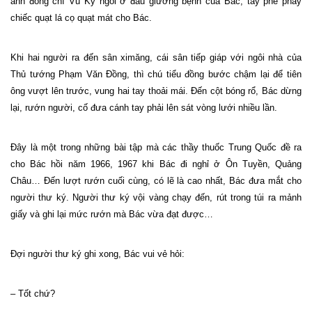
ảnh đồng chí Vũ Kỳ ngồi ở đầu giường bệnh của Bác, tay phe phẩy
chiếc quạt lá cọ quạt mát cho Bác.
Khi hai người ra đến sân ximăng, cái sân tiếp giáp với ngôi nhà của
Thủ tướng Phạm Văn Đồng, thì chú tiểu đồng bước chậm lại để tiên
ông vượt lên trước, vung hai tay thoải mái. Đến cột bóng rổ, Bác dừng
lại, rướn người, cố đưa cánh tay phải lên sát vòng lưới nhiều lần.
Đây là một trong những bài tập mà các thầy thuốc Trung Quốc đề ra
cho Bác hồi năm 1966, 1967 khi Bác đi nghỉ ở Ôn Tuyền, Quảng
Châu… Đến lượt rướn cuối cùng, có lẽ là cao nhất, Bác đưa mắt cho
người thư ký. Người thư ký vội vàng chạy đến, rút trong túi ra mảnh
giấy và ghi lại mức rướn mà Bác vừa đạt được…
Đợi người thư ký ghi xong, Bác vui vẻ hỏi:
– Tốt chứ?