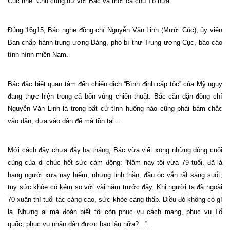
Cúc nhé. Chú cùng dự với Bác và mời cả chú Tô nữa.
Đúng 16g15, Bác nghe đồng chí Nguyễn Văn Linh (Mười Cúc), ủy viên
Ban chấp hành trung ương Đảng, phó bí thư Trung ương Cục, báo cáo
tình hình miền Nam.
Bác đặc biệt quan tâm đến chiến dịch “Bình định cấp tốc” của Mỹ ngụy
đang thực hiện trong cả bốn vùng chiến thuật. Bác căn dặn đồng chí
Nguyễn Văn Linh là trong bất cứ tình huống nào cũng phải bám chắc
vào dân, dựa vào dân để mà tồn tại…
Mới cách đây chưa đầy ba tháng, Bác vừa viết xong những dòng cuối
cùng của di chúc hết sức cảm động: “Năm nay tôi vừa 79 tuổi, đã là
hạng người xưa nay hiếm, nhưng tinh thần, đầu óc vẫn rất sáng suốt,
tuy sức khỏe có kém so với vài năm trước đây. Khi người ta đã ngoài
70 xuân thì tuổi tác càng cao, sức khỏe càng thấp. Điều đó không có gì
lạ. Nhưng ai mà đoán biết tôi còn phục vụ cách mạng, phục vụ Tổ
quốc, phục vụ nhân dân được bao lâu nữa?…”.