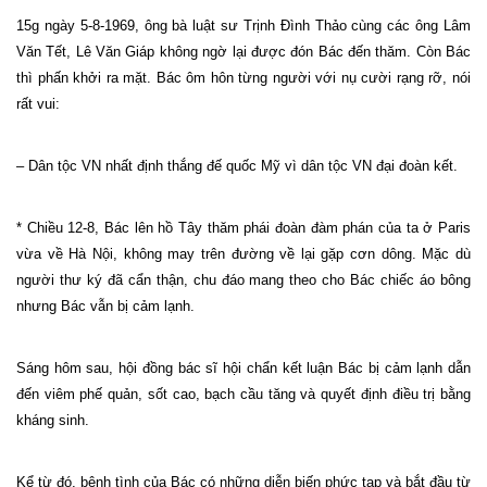
15g ngày 5-8-1969, ông bà luật sư Trịnh Đình Thảo cùng các ông Lâm
Văn Tết, Lê Văn Giáp không ngờ lại được đón Bác đến thăm. Còn Bác
thì phấn khởi ra mặt. Bác ôm hôn từng người với nụ cười rạng rỡ, nói
rất vui:
– Dân tộc VN nhất định thắng đế quốc Mỹ vì dân tộc VN đại đoàn kết.
* Chiều 12-8, Bác lên hồ Tây thăm phái đoàn đàm phán của ta ở
Paris
vừa về Hà Nội, không may trên đường về lại gặp cơn dông. Mặc dù
người thư ký đã cẩn thận, chu đáo mang theo cho Bác chiếc áo bông
nhưng Bác vẫn bị cảm lạnh.
Sáng hôm sau, hội đồng bác sĩ hội chẩn kết luận Bác bị cảm lạnh dẫn
đến viêm phế quản, sốt cao, bạch cầu tăng và quyết định điều trị bằng
kháng sinh.
Kể từ đó, bệnh tình của Bác có những diễn biến phức tạp và bắt đầu từ