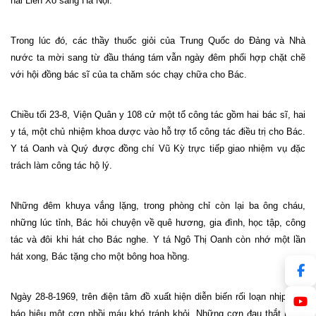
hài Liên Xô sang Hà Nội.
Trong lúc đó, các thầy thuốc giỏi của Trung Quốc do Đảng và Nhà
nước ta mời sang từ đầu tháng tám vẫn ngày đêm phối hợp chặt chẽ
với hội đồng bác sĩ của ta chăm sóc chạy chữa cho Bác.
Chiều tối 23-8, Viện Quân y 108 cử một tổ công tác gồm hai bác sĩ, hai
y tá, một chủ nhiệm khoa dược vào hỗ trợ tổ công tác điều trị cho Bác.
Y tá Oanh và Quý được đồng chí Vũ Kỳ trực tiếp giao nhiệm vụ đặc
trách làm công tác hộ lý.
Những đêm khuya vắng lặng, trong phòng chỉ còn lại ba ông cháu,
những lúc tỉnh, Bác hỏi chuyện về quê hương, gia đình, học tập, công
tác và đôi khi hát cho Bác nghe. Y tá Ngô Thị Oanh còn nhớ một lần
hát xong, Bác tặng cho một bông hoa hồng.
Ngày 28-8-1969, trên điện tâm đồ xuất hiện diễn biến rối loạn nhịp tim,
báo hiệu một cơn nhồi máu khó tránh khỏi. Những cơn đau thắt ngực