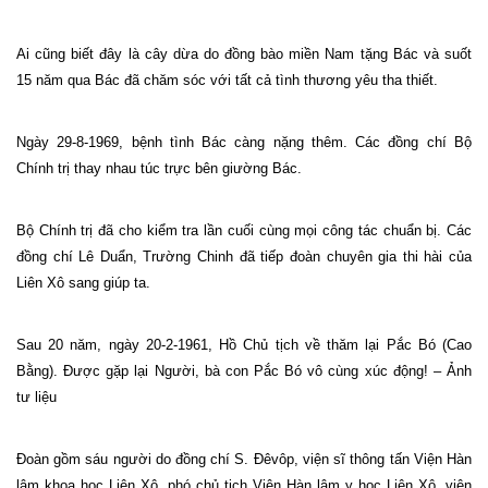
Ai cũng biết đây là cây dừa do đồng bào miền
Nam
tặng Bác và suốt
15 năm qua Bác đã chăm sóc với tất cả tình thương yêu tha thiết.
Ngày 29-8-1969, bệnh tình Bác càng nặng thêm. Các đồng chí Bộ
Chính trị thay nhau túc trực bên giường Bác.
Bộ Chính trị đã cho kiểm tra lần cuối cùng mọi công tác chuẩn bị. Các
đồng chí Lê Duẩn, Trường Chinh đã tiếp đoàn chuyên gia thi hài của
Liên Xô sang giúp ta.
Sau 20 năm, ngày 20-2-1961, Hồ Chủ tịch về thăm lại Pắc Bó (Cao
Bằng). Được gặp lại Người, bà con Pắc Bó vô cùng xúc động! – Ảnh
tư liệu
Đoàn gồm sáu người do đồng chí S. Đêvôp, viện sĩ thông tấn Viện Hàn
lâm khoa học Liên Xô, phó chủ tịch Viện Hàn lâm y học Liên Xô, viện