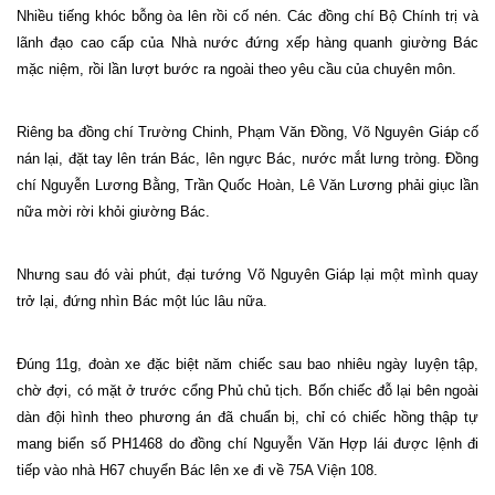
Nhiều tiếng khóc bỗng òa lên rồi cố nén. Các đồng chí Bộ Chính trị và
lãnh đạo cao cấp của Nhà nước đứng xếp hàng quanh giường Bác
mặc niệm, rồi lần lượt bước ra ngoài theo yêu cầu của chuyên môn.
Riêng ba đồng chí Trường Chinh, Phạm Văn Đồng, Võ Nguyên Giáp cố
nán lại, đặt tay lên trán Bác, lên ngực Bác, nước mắt lưng tròng. Đồng
chí Nguyễn Lương Bằng, Trần Quốc Hoàn, Lê Văn Lương phải giục lần
nữa mời rời khỏi giường Bác.
Nhưng sau đó vài phút, đại tướng Võ Nguyên Giáp lại một mình quay
trở lại, đứng nhìn Bác một lúc lâu nữa.
Đúng 11g, đoàn xe đặc biệt năm chiếc sau bao nhiêu ngày luyện tập,
chờ đợi, có mặt ở trước cổng Phủ chủ tịch. Bốn chiếc đỗ lại bên ngoài
dàn đội hình theo phương án đã chuẩn bị, chỉ có chiếc hồng thập tự
mang biển số PH1468 do đồng chí Nguyễn Văn Hợp lái được lệnh đi
tiếp vào nhà H67 chuyển Bác lên xe đi về 75A Viện 108.