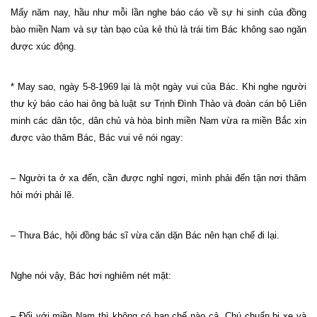
Mấy năm nay, hầu như mỗi lần nghe báo cáo về sự hi sinh của đồng
bào miền
Nam
và sự tàn bạo của kẻ thù là trái tim Bác không sao ngăn
được xúc động.
* May sao, ngày 5-8-1969 lại là một ngày vui của Bác. Khi nghe người
thư ký báo cáo hai ông bà luật sư Trịnh Đình Thảo và đoàn cán bộ Liên
minh các dân tộc, dân chủ và hòa bình miền
Nam
vừa ra miền Bắc xin
được vào thăm Bác, Bác vui vẻ nói ngay:
– Người ta ở xa đến, cần được nghỉ ngơi, mình phải đến tận nơi thăm
hỏi mới phải lẽ.
– Thưa Bác, hội đồng bác sĩ vừa căn dặn Bác nên hạn chế đi lại.
Nghe nói vậy, Bác hơi nghiêm nét mặt:
– Đối với miền
Nam
thì không có hạn chế nào cả. Chú chuẩn bị xe và