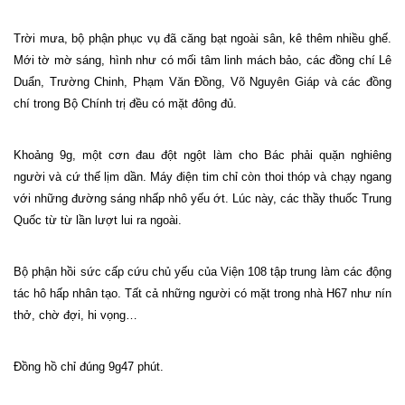
Trời mưa, bộ phận phục vụ đã căng bạt ngoài sân, kê thêm nhiều ghế.
Mới tờ mờ sáng, hình như có mối tâm linh mách bảo, các đồng chí Lê
Duẩn, Trường Chinh, Phạm Văn Đồng, Võ Nguyên Giáp và các đồng
chí trong Bộ Chính trị đều có mặt đông đủ.
Khoảng 9g, một cơn đau đột ngột làm cho Bác phải quặn nghiêng
người và cứ thế lịm dần. Máy điện tim chỉ còn thoi thóp và chạy ngang
với những đường sáng nhấp nhô yếu ớt. Lúc này, các thầy thuốc Trung
Quốc từ từ lần lượt lui ra ngoài.
Bộ phận hồi sức cấp cứu chủ yếu của Viện 108 tập trung làm các động
tác hô hấp nhân tạo. Tất cả những người có mặt trong nhà H67 như nín
thở, chờ đợi, hi vọng…
Đồng hồ chỉ đúng 9g47 phút.