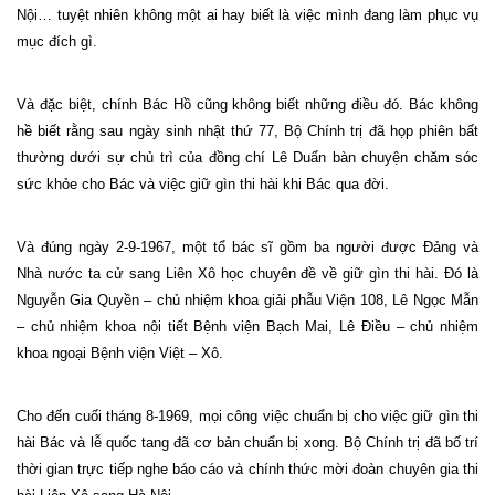
Nội… tuyệt nhiên không một ai hay biết là việc mình đang làm phục vụ
mục đích gì.
Và đặc biệt, chính Bác Hồ cũng không biết những điều đó. Bác không
hề biết rằng sau ngày sinh nhật thứ 77, Bộ Chính trị đã họp phiên bất
thường dưới sự chủ trì của đồng chí Lê Duẩn bàn chuyện chăm sóc
sức khỏe cho Bác và việc giữ gìn thi hài khi Bác qua đời.
Và đúng ngày 2-9-1967, một tổ bác sĩ gồm ba người được Đảng và
Nhà nước ta cử sang Liên Xô học chuyên đề về giữ gìn thi hài. Đó là
Nguyễn Gia Quyền – chủ nhiệm khoa giải phẫu Viện 108, Lê Ngọc Mẫn
– chủ nhiệm khoa nội tiết Bệnh viện Bạch Mai, Lê Điều – chủ nhiệm
khoa ngoại Bệnh viện Việt – Xô.
Cho đến cuối tháng 8-1969, mọi công việc chuẩn bị cho việc giữ gìn thi
hài Bác và lễ quốc tang đã cơ bản chuẩn bị xong. Bộ Chính trị đã bố trí
thời gian trực tiếp nghe báo cáo và chính thức mời đoàn chuyên gia thi