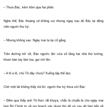
– Thưa Bác, kém hôm qua hai phân.
Nghe thế, Bác thoáng vẻ không vui nhưng ngay sau đó Bác lại động
viên người thư ký:
– Nhưng không sao. Ngày mai ta lại cố gắng.
Trên đường trở về, Bác ngước lên cửa sổ tầng hai nhà thủ tướng,
khum bàn tay làm loa, gọi với lên:
– A lô a lô, chú Tô dậy chưa? Xuống tập thể dục.
Chờ một lát không thấy trả lời, người thư ký thưa với Bác:
– Đêm qua thấy anh Tô thức rất khuya, chắc là chuẩn bị cho ngày mai
họp Bộ Chính trị về qui hoạch xây dựng thủ đô và sau đó bàn tiếp về