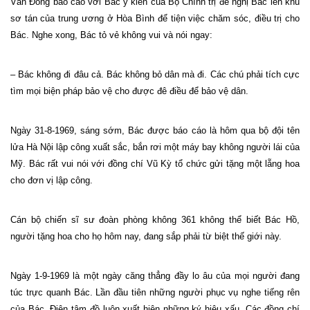
Văn Đồng báo cáo với Bác ý kiến của Bộ Chính trị đề nghị Bác lên khu
sơ tán của trung ương ở Hòa Bình để tiện việc chăm sóc, điều trị cho
Bác. Nghe xong, Bác tỏ vẻ không vui và nói ngay:
– Bác không đi đâu cả. Bác không bỏ dân mà đi. Các chú phải tích cực
tìm mọi biện pháp bảo vệ cho được đê điều để bảo vệ dân.
Ngày 31-8-1969, sáng sớm, Bác được báo cáo là hôm qua bộ đội tên
lửa Hà Nội lập công xuất sắc, bắn rơi một máy bay không người lái của
Mỹ. Bác rất vui nói với đồng chí Vũ Kỳ tổ chức gửi tặng một lẵng hoa
cho đơn vị lập công.
Cán bộ chiến sĩ sư đoàn phòng không 361 không thể biết Bác Hồ,
người tặng hoa cho họ hôm nay, đang sắp phải từ biệt thế giới này.
Ngày 1-9-1969 là một ngày căng thẳng đầy lo âu của mọi người đang
túc trực quanh Bác. Lần đầu tiên những người phục vụ nghe tiếng rên
của Bác. Điện tâm đồ luôn xuất hiện những ký hiệu xấu. Các đồng chí