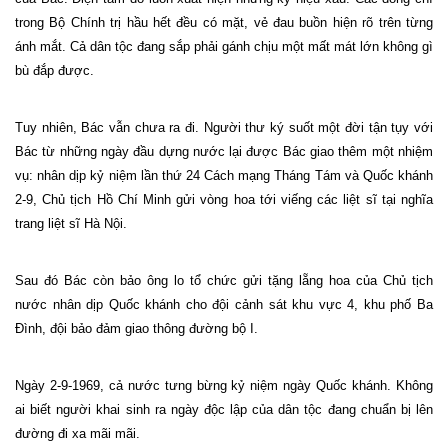
trong Bộ Chính trị hầu hết đều có mặt, vẻ đau buồn hiện rõ trên từng
ánh mắt. Cả dân tộc đang sắp phải gánh chịu một mất mát lớn không gì
bù đắp được.
Tuy nhiên, Bác vẫn chưa ra đi. Người thư ký suốt một đời tận tụy với
Bác từ những ngày đầu dựng nước lại được Bác giao thêm một nhiệm
vụ: nhân dịp kỷ niệm lần thứ 24 Cách mạng Tháng Tám và Quốc khánh
2-9, Chủ tịch Hồ Chí Minh gửi vòng hoa tới viếng các liệt sĩ tại nghĩa
trang liệt sĩ Hà Nội.
Sau đó Bác còn bảo ông lo tổ chức gửi tặng lẵng hoa của Chủ tịch
nước nhân dịp Quốc khánh cho đội cảnh sát khu vực 4, khu phố Ba
Đình, đội bảo đảm giao thông đường bộ I.
Ngày 2-9-1969, cả nước tưng bừng kỷ niệm ngày Quốc khánh. Không
ai biết người khai sinh ra ngày độc lập của dân tộc đang chuẩn bị lên
đường đi xa mãi mãi.