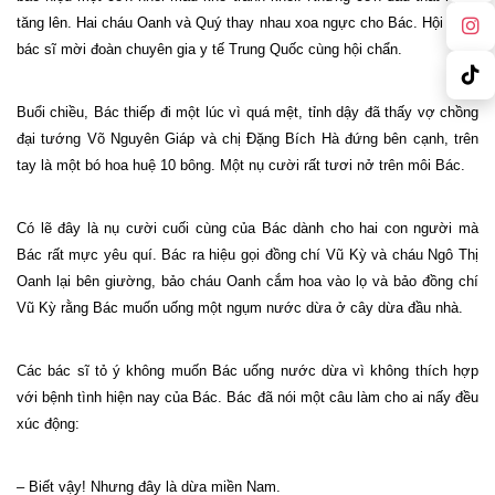
tăng lên. Hai cháu Oanh và Quý thay nhau xoa ngực cho Bác. Hội đồng
bác sĩ mời đoàn chuyên gia y tế Trung Quốc cùng hội chẩn.
Buổi chiều, Bác thiếp đi một lúc vì quá mệt, tỉnh dậy đã thấy vợ chồng
đại tướng Võ Nguyên Giáp và chị Đặng Bích Hà đứng bên cạnh, trên
tay là một bó hoa huệ 10 bông. Một nụ cười rất tươi nở trên môi Bác.
Có lẽ đây là nụ cười cuối cùng của Bác dành cho hai con người mà
Bác rất mực yêu quí. Bác ra hiệu gọi đồng chí Vũ Kỳ và cháu Ngô Thị
Oanh lại bên giường, bảo cháu Oanh cắm hoa vào lọ và bảo đồng chí
Vũ Kỳ rằng Bác muốn uống một ngụm nước dừa ở cây dừa đầu nhà.
Các bác sĩ tỏ ý không muốn Bác uống nước dừa vì không thích hợp
với bệnh tình hiện nay của Bác. Bác đã nói một câu làm cho ai nấy đều
xúc động:
– Biết vậy! Nhưng đây là dừa miền
Nam
.