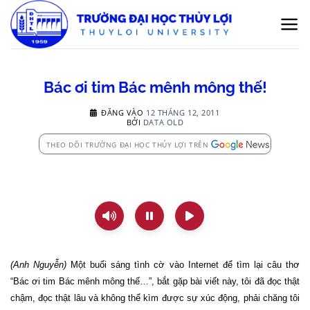
Bỏ
qua
nội
dung
Bác ơi tim Bác mênh mông thế!
ĐĂNG VÀO
12 THÁNG 12, 2011
BỞI
DATA OLD
THEO DÕI TRƯỜNG ĐẠI HỌC THỦY LỢI TRÊN
(Anh Nguyễn)
Một buổi sáng tình cờ vào Internet để tìm lại câu thơ
“Bác ơi tim Bác mênh mông thế…”, bắt gặp bài viết này, tôi đã đọc thật
chậm, đọc thật lâu và không thể kìm được sự xúc động, phải chăng tôi