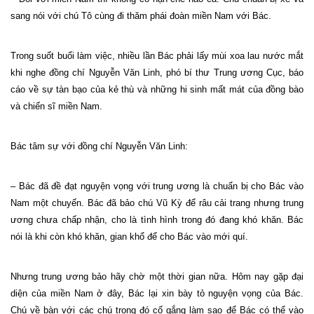
sang nói với chú Tô cùng đi thăm phái đoàn miền
Nam
với Bác.
Trong suốt buổi làm việc, nhiều lần Bác phải lấy mùi xoa lau nước mắt
khi nghe đồng chí Nguyễn Văn Linh, phó bí thư Trung ương Cục, báo
cáo về sự tàn bạo của kẻ thù và những hi sinh mất mát của đồng bào
và chiến sĩ miền
Nam
.
Bác tâm sự với đồng chí Nguyễn Văn Linh:
– Bác đã đề đạt nguyện vọng với trung ương là chuẩn bị cho Bác vào
Nam
một chuyến. Bác đã bảo chú Vũ Kỳ để râu cải trang nhưng trung
ương chưa chấp nhận, cho là tình hình trong đó đang khó khăn. Bác
nói là khi còn khó khăn, gian khổ để cho Bác vào mới quí.
Nhưng trung ương bảo hãy chờ một thời gian nữa. Hôm nay gặp đại
diện của miền
Nam
ở đây, Bác lại xin bày tỏ nguyện vọng của Bác.
Chú về bàn với các chú trong đó cố gắng làm sao để Bác có thể vào