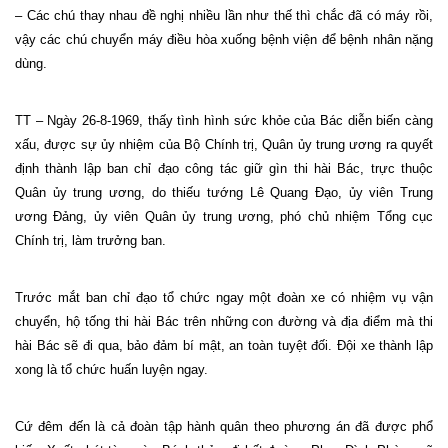
– Các chú thay nhau đề nghị nhiều lần như thế thì chắc đã có máy rồi,
vậy các chú chuyển máy điều hòa xuống bệnh viện để bệnh nhân nặng
dùng.
TT – Ngày 26-8-1969, thấy tình hình sức khỏe của Bác diễn biến càng
xấu, được sự ủy nhiệm của Bộ Chính trị, Quân ủy trung ương ra quyết
định thành lập ban chỉ đạo công tác giữ gìn thi hài Bác, trực thuộc
Quân ủy trung ương, do thiếu tướng Lê Quang Đạo, ủy viên Trung
ương Đảng, ủy viên Quân ủy trung ương, phó chủ nhiệm Tổng cục
Chính trị, làm trưởng ban.
Trước mắt ban chỉ đạo tổ chức ngay một đoàn xe có nhiệm vụ vận
chuyển, hộ tống thi hài Bác trên những con đường và địa điểm mà thi
hài Bác sẽ đi qua, bảo đảm bí mật, an toàn tuyệt đối. Đội xe thành lập
xong là tổ chức huấn luyện ngay.
Cứ đêm đến là cả đoàn tập hành quân theo phương án đã được phổ