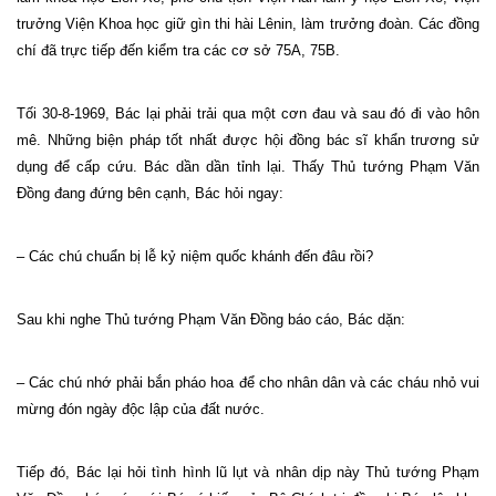
trưởng Viện Khoa học giữ gìn thi hài Lênin, làm trưởng đoàn. Các đồng
chí đã trực tiếp đến kiểm tra các cơ sở 75A, 75B.
Tối 30-8-1969, Bác lại phải trải qua một cơn đau và sau đó đi vào hôn
mê. Những biện pháp tốt nhất được hội đồng bác sĩ khẩn trương sử
dụng để cấp cứu. Bác dần dần tỉnh lại. Thấy Thủ tướng Phạm Văn
Đồng đang đứng bên cạnh, Bác hỏi ngay:
– Các chú chuẩn bị lễ kỷ niệm quốc khánh đến đâu rồi?
Sau khi nghe Thủ tướng Phạm Văn Đồng báo cáo, Bác dặn:
– Các chú nhớ phải bắn pháo hoa để cho nhân dân và các cháu nhỏ vui
mừng đón ngày độc lập của đất nước.
Tiếp đó, Bác lại hỏi tình hình lũ lụt và nhân dịp này Thủ tướng Phạm