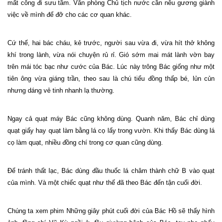
mất công đi sưu tầm. Văn phòng Chủ tịch nước cần nêu gương giành
việc về mình để đỡ cho các cơ quan khác.
Cứ thế, hai bác cháu, kẻ trước, người sau vừa đi, vừa hít thở không
khí trong lành, vừa nói chuyện rủ rỉ. Gió sớm mai mát lành vờn bay
trên mái tóc bạc như cước của Bác. Lúc này trông Bác giống như một
tiên ông vừa giáng trần, theo sau là chú tiểu đồng thấp bé, lủn củn
nhưng dáng vẻ tinh nhanh lạ thường.
Ngay cả quạt máy Bác cũng không dùng. Quanh năm, Bác chỉ dùng
quạt giấy hay quạt làm bằng lá cọ lấy trong vườn. Khi thấy Bác dùng lá
cọ làm quạt, nhiều đồng chí trong cơ quan cũng dùng.
Để tránh thất lạc, Bác dùng đầu thuốc lá châm thành chữ B vào quạt
của mình. Và một chiếc quạt như thế đã theo Bác đến tận cuối đời.
Chúng ta xem phim Những giây phút cuối đời của Bác Hồ sẽ thấy hình