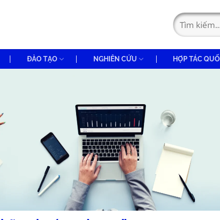
ĐÀO TẠO
NGHIÊN CỨU
HỢP TÁC QUỐ