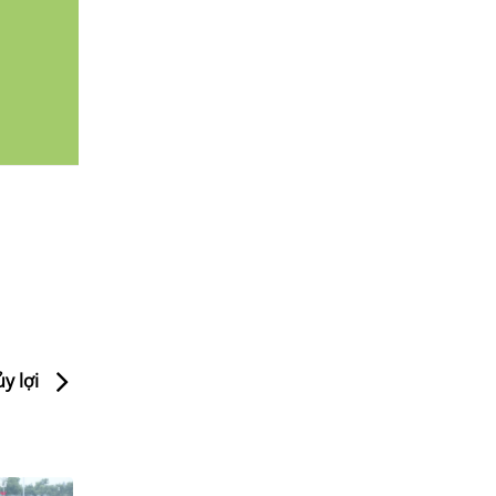
y lợi