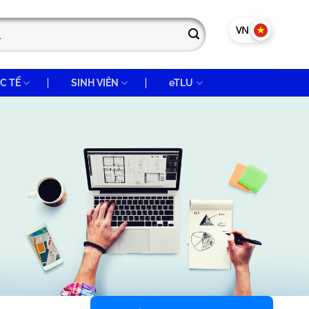
VN
EN
C TẾ
SINH VIÊN
eTLU