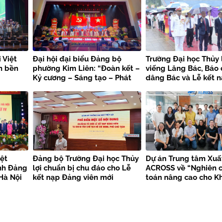
 Việt
Đại hội đại biểu Đảng bộ
Trường Đại học Thủy 
n bền
phường Kim Liên: “Đoàn kết –
viếng Lăng Bác, Báo
Kỷ cương – Sáng tạo – Phát
dâng Bác và Lễ kết 
triển”
viên mới chào mừng 
kiện trọng đại
ệt
Đảng bộ Trường Đại học Thủy
Dự án Trung tâm Xuấ
nh Đảng
lợi chuẩn bị chu đáo cho Lễ
ACROSS về “Nghiên c
Hà Nội
kết nạp Đảng viên mới
toán nâng cao cho K
bền vững”