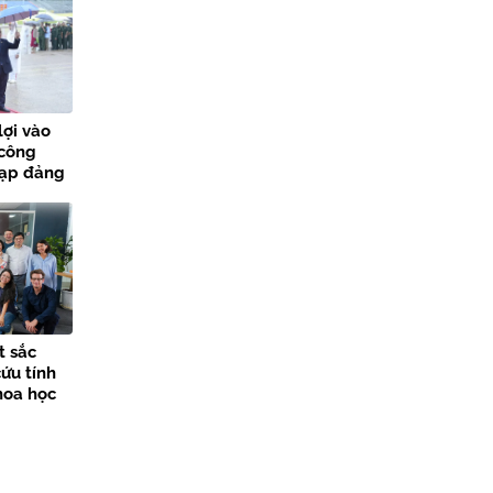
lợi vào
 công
nạp đảng
các sự
t sắc
ứu tính
hoa học