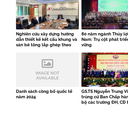
Nghiên cứu xây dựng hướng
80 năm ngành Thủy lợi
dẫn thiết kế kết cấu khung và
Nam: Trụ cột phát triể
sàn bê tông lắp ghép theo
vững
tiêu chuẩn EN 1992-1-1
Danh sách công bố quốc tế
GS.TS Nguyễn Trung Vi
năm 2024
trúng cử Ban Chấp hà
bộ các trường ĐH, CĐ 