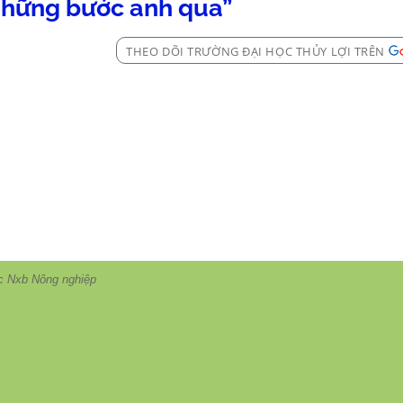
“Những bước anh qua”
THEO DÕI TRƯỜNG ĐẠI HỌC THỦY LỢI TRÊN
c Nxb Nông nghiệp