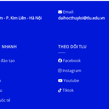
Email:
n - P. Kim Liên - Hà Nội
daihocthuyloi@tlu.edu.vn
P NHANH
THEO DÕI TLU
 đào tạo
Facebook
Instagram
h
Youtube
u
Tiktok
uốc tế