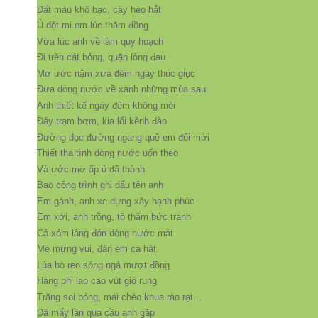
Đất màu khô bạc, cây héo hắt
Ủ dột mi em lúc thăm đồng
Vừa lúc anh về làm quy hoạch
Đi trên cát bỏng, quặn lòng đau
Mơ ước năm xưa đêm ngày thúc giục
Đưa dòng nước về xanh những mùa sau
Anh thiết kế ngày đêm không mỏi
Đây trạm bơm, kia lối kênh đào
Đường dọc đường ngang quê em đổi mới
Thiết tha tình dòng nước uốn theo
Và ước mơ ấp ủ đã thành
Bao công trình ghi dấu tên anh
Em gánh, anh xe dựng xây hạnh phúc
Em xới, anh trồng, tô thắm bức tranh
Cả xóm làng đón dòng nước mát
Mẹ mừng vui, đàn em ca hát
Lúa hò reo sóng ngả mượt đồng
Hàng phi lao cao vút gió rung
Trăng soi bóng, mái chèo khua rào rạt…
Đã mấy lần qua cầu anh gặp