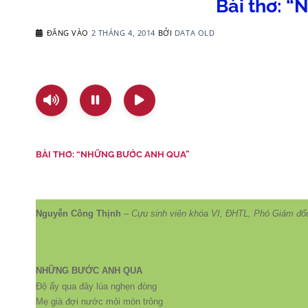
Bài thơ: 
ĐĂNG VÀO
2 THÁNG 4, 2014
BỞI
DATA OLD
BÀI THƠ: “NHỮNG BƯỚC ANH QUA”
Nguyễn Công Thịnh
–
Cựu sinh viên khóa VI, ĐHTL, Phó Giám đố
NHỮNG BƯỚC ANH QUA
Độ ấy qua đây lúa nghẹn đòng
Mẹ già đợi nước mỏi mòn trông