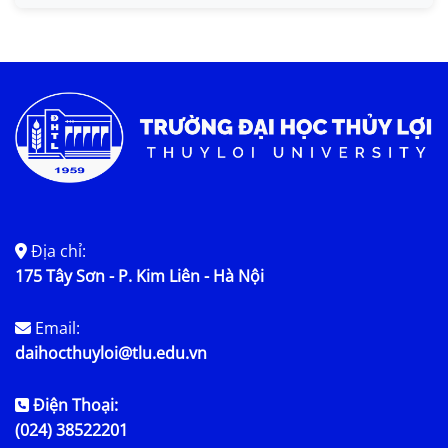
Tin KHCN và HTQT
Tin tức chung
Địa chỉ:
175 Tây Sơn - P. Kim Liên - Hà Nội
Email:
daihocthuyloi@tlu.edu.vn
Điện Thoại:
(024) 38522201