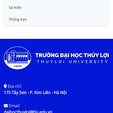
Tin công tác sinh viên
Sự Kiện
Tin đào tạo
Thông báo
Tin KHCN và HTQT
Tin tức chung
Địa chỉ:
175 Tây Sơn - P. Kim Liên - Hà Nội
Email:
daihocthuyloi@tlu.edu.vn