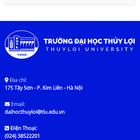
Tin KHCN và HTQT
Tin tức chung
Địa chỉ:
175 Tây Sơn - P. Kim Liên - Hà Nội
Email:
daihocthuyloi@tlu.edu.vn
Điện Thoại:
(024) 38522201