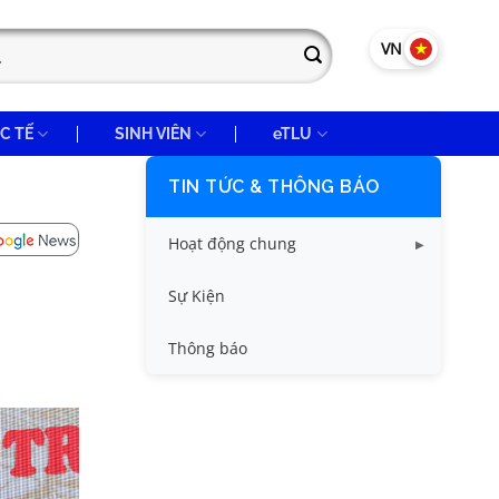
VN
EN
C TẾ
SINH VIÊN
eTLU
TIN TỨC & THÔNG BÁO
Hoạt động chung
Tin công tác sinh viên
Sự Kiện
Tin đào tạo
Thông báo
Tin KHCN và HTQT
Tin tức chung