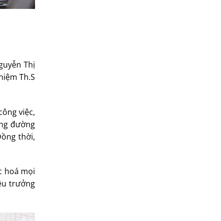
guyễn Thị
nhiệm Th.S
ông việc,
iảng đường
Đồng thời,
c hoá mọi
iệu trưởng