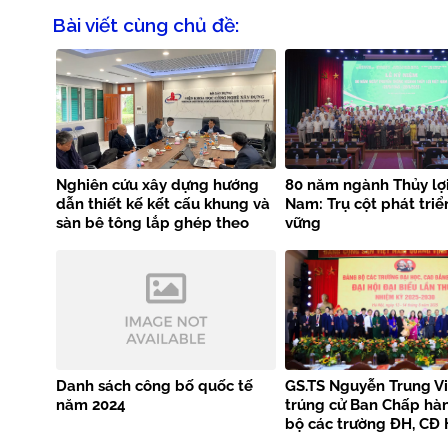
Bài viết cùng chủ đề:
Nghiên cứu xây dựng hướng
80 năm ngành Thủy lợi
dẫn thiết kế kết cấu khung và
Nam: Trụ cột phát triể
sàn bê tông lắp ghép theo
vững
tiêu chuẩn EN 1992-1-1
Danh sách công bố quốc tế
GS.TS Nguyễn Trung Vi
năm 2024
trúng cử Ban Chấp hà
bộ các trường ĐH, CĐ 