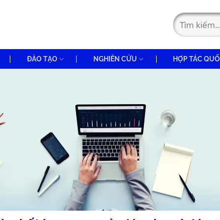
ĐÀO TẠO
NGHIÊN CỨU
HỢP TÁC QUỐ