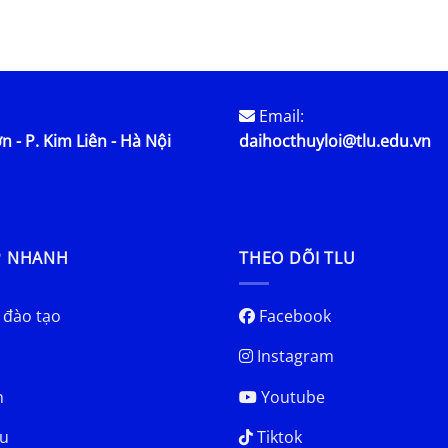
Email:
n - P. Kim Liên - Hà Nội
daihocthuyloi@tlu.edu.vn
P NHANH
THEO DÕI TLU
 đào tạo
Facebook
Instagram
h
Youtube
u
Tiktok