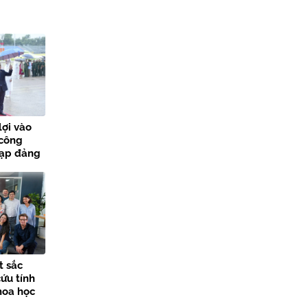
lợi vào
 công
nạp đảng
các sự
t sắc
ứu tính
hoa học