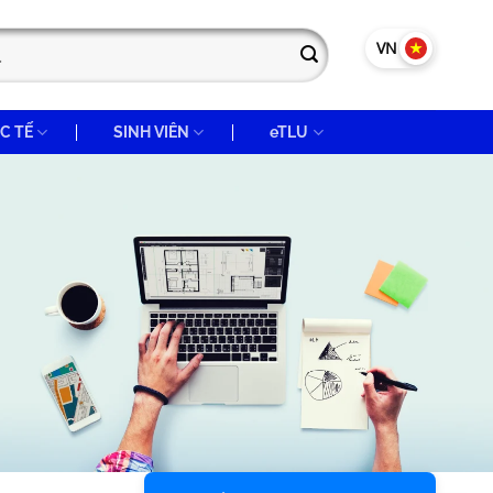
VN
EN
C TẾ
SINH VIÊN
eTLU