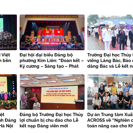
 Việt
Đại hội đại biểu Đảng bộ
Trường Đại học Thủy 
n bền
phường Kim Liên: “Đoàn kết –
viếng Lăng Bác, Báo
Kỷ cương – Sáng tạo – Phát
dâng Bác và Lễ kết 
triển”
viên mới chào mừng 
kiện trọng đại
ệt
Đảng bộ Trường Đại học Thủy
Dự án Trung tâm Xuấ
nh Đảng
lợi chuẩn bị chu đáo cho Lễ
ACROSS về “Nghiên c
Hà Nội
kết nạp Đảng viên mới
toán nâng cao cho K
bền vững”