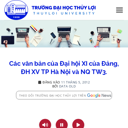
Bỏ
qua
nội
dung
Các văn bản của Đại hội XI của Đảng,
ĐH XV TP Hà Nội và NQ TW3.
ĐĂNG VÀO
11 THÁNG 5, 2012
BỞI
DATA OLD
THEO DÕI TRƯỜNG ĐẠI HỌC THỦY LỢI TRÊN