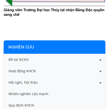
Giảng viên Trường Đại học Thủy lợi nhận Bằng Độc quyền
sáng chế
NGHIÊN CỨU
Đề tài NCKH
Dữ liệu Đề tài cấp Bộ
Hoạt động KHCN
Dữ liệu Đề tài cấp Cơ sở
Công bố khoa học
Hội nghị, hội thảo
Đề tài cấp Bộ, Thành phố
Hội nghị khoa học thường niên
Nhóm nghiên cứu mạnh
Đề tài cấp cơ sở
Hội nghị Khoa học sinh viên
Quy định KHCN