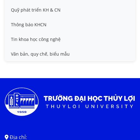
Đề tài cấp Nhà nước, Quỹ Nafosted, Nghị định thư
Hội nghị quốc tế và hội nghị khác
Quỹ phát triển KH & CN
Sở hữu trí tuệ
Thông báo KHCN
Thông tin ứng viên GS/PGS
Tin khoa học công nghệ
Tiêu chuẩn, quy chuẩn
Văn bản, quy chế, biểu mẫu
Địa chỉ: