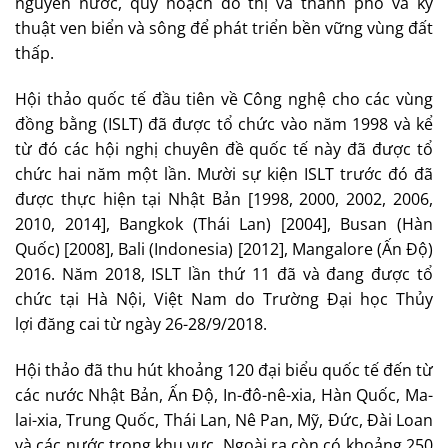
nguyên nước, quy hoạch đô thị và thành phố và kỹ
thuật ven biển và sông để phát triển bền vững vùng đất
thấp.
Hội thảo quốc tế đầu tiên về Công nghệ cho các vùng
đồng bằng (ISLT) đã được tổ chức vào năm 1998 và kể
từ đó các hội nghị chuyên đề quốc tế này đã được tổ
chức hai năm một lần. Mười sự kiện ISLT trước đó đã
được thực hiện tại Nhật Bản [1998, 2000, 2002, 2006,
2010, 2014], Bangkok (Thái Lan) [2004], Busan (Hàn
Quốc) [2008], Bali (Indonesia) [2012], Mangalore (Ấn Độ)
2016. Năm 2018, ISLT lần thứ 11 đã và đang được tổ
chức tại Hà Nội, Việt Nam do Trường Đại học Thủy
lợi đăng cai từ ngày 26-28/9/2018.
Hội thảo đã thu hút khoảng 120 đại biểu quốc tế đến từ
các nước Nhật Bản, Ấn Độ, In-đô-nê-xia, Hàn Quốc, Ma-
lai-xia, Trung Quốc, Thái Lan, Nê Pan, Mỹ, Đức, Đài Loan
và các nước trong khu vực. Ngoài ra còn có khoảng 250