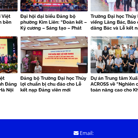
 Việt
Đại hội đại biểu Đảng bộ
Trường Đại học Thủy 
n bền
phường Kim Liên: “Đoàn kết –
viếng Lăng Bác, Báo
Kỷ cương – Sáng tạo – Phát
dâng Bác và Lễ kết 
triển”
viên mới chào mừng 
kiện trọng đại
ệt
Đảng bộ Trường Đại học Thủy
Dự án Trung tâm Xuấ
nh Đảng
lợi chuẩn bị chu đáo cho Lễ
ACROSS về “Nghiên c
Hà Nội
kết nạp Đảng viên mới
toán nâng cao cho K
bền vững”
Email: