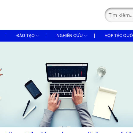
ĐÀO TẠO
NGHIÊN CỨU
HỢP TÁC QUỐ