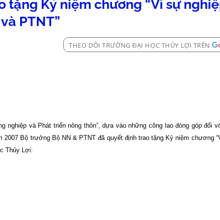
 tặng Kỷ niệm chương “Vì sự nghi
và PTNT”
THEO DÕI TRƯỜNG ĐẠI HỌC THỦY LỢI TRÊN
 nghiệp và Phát triển nông thôn”, dựa vào những công lao đóng góp đối v
ăm 2007 Bộ trưởng Bộ NN & PTNT đã quyết định trao tặng Kỷ niệm chương “
c Thủy Lợi: