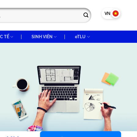
VN
EN
C TẾ
SINH VIÊN
eTLU