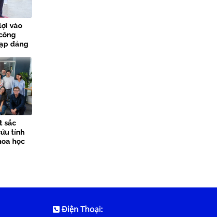
lợi vào
 công
nạp đảng
các sự
t sắc
ứu tính
hoa học
Điện Thoại: