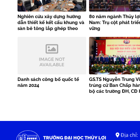
Nghiên cứu xây dựng hướng
80 năm ngành Thủy lợi
dẫn thiết kế kết cấu khung và
Nam: Trụ cột phát triể
sàn bê tông lắp ghép theo
vững
tiêu chuẩn EN 1992-1-1
Danh sách công bố quốc tế
GS.TS Nguyễn Trung Vi
năm 2024
trúng cử Ban Chấp hà
bộ các trường ĐH, CĐ 
Địa chỉ: