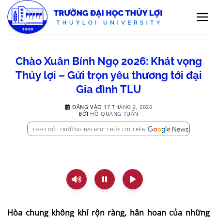
Bỏ
qua
nội
dung
Chào Xuân Bính Ngọ 2026: Khát vọng
Thủy lợi – Gửi trọn yêu thương tới đại
Gia đình TLU
ĐĂNG VÀO
17 THÁNG 2, 2026
BỞI
HỒ QUANG TUẤN
THEO DÕI TRƯỜNG ĐẠI HỌC THỦY LỢI TRÊN
Hòa chung không khí rộn ràng, hân hoan của những