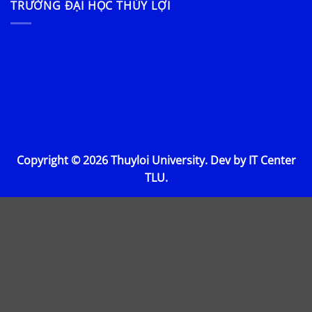
TRƯỜNG ĐẠI HỌC THỦY LỢI
Copyright © 2026 Thuyloi University. Dev by IT Center
TLU.