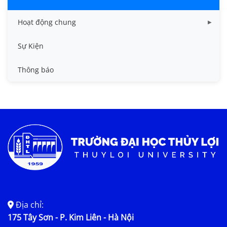
Hoạt động chung
Tin công tác sinh viên
Sự Kiện
Tin đào tạo
Thông báo
Tin KHCN và HTQT
Tin tức chung
Địa chỉ:
175 Tây Sơn - P. Kim Liên - Hà Nội