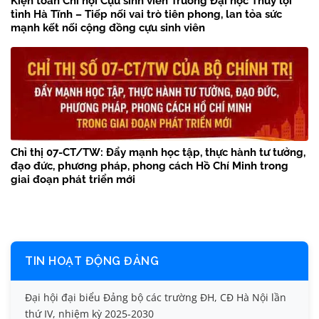
Kiện toàn Chi hội Cựu sinh viên Trường Đại học Thủy lợi
tỉnh Hà Tĩnh – Tiếp nối vai trò tiên phong, lan tỏa sức
mạnh kết nối cộng đồng cựu sinh viên
Chỉ thị 07-CT/TW: Đẩy mạnh học tập, thực hành tư tưởng,
đạo đức, phương pháp, phong cách Hồ Chí Minh trong
giai đoạn phát triển mới
TIN HOẠT ĐỘNG ĐẢNG
Đại hội đại biểu Đảng bộ các trường ĐH, CĐ Hà Nội lần
thứ IV, nhiệm kỳ 2025-2030