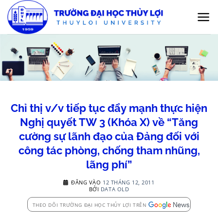
Bỏ
qua
nội
dung
Chỉ thị v/v tiếp tục đẩy mạnh thực hiện
Nghị quyết TW 3 (Khóa X) về “Tăng
cường sự lãnh đạo của Đảng đối với
công tác phòng, chống tham nhũng,
lãng phí”
ĐĂNG VÀO
12 THÁNG 12, 2011
BỞI
DATA OLD
THEO DÕI TRƯỜNG ĐẠI HỌC THỦY LỢI TRÊN