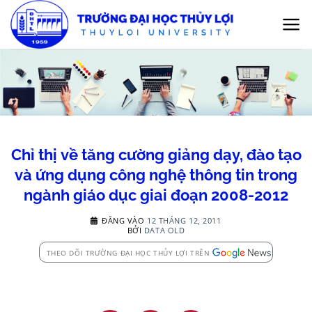
Bỏ
qua
nội
dung
Chỉ thị về tăng cường giảng dạy, đào tạo
và ứng dụng công nghệ thông tin trong
ngành giáo dục giai đoạn 2008-2012
ĐĂNG VÀO
12 THÁNG 12, 2011
BỞI
DATA OLD
THEO DÕI TRƯỜNG ĐẠI HỌC THỦY LỢI TRÊN