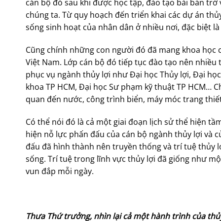
cán bộ đó sau khi được học tập, đào tạo bài bản trở
chúng ta. Từ quy hoạch đến triển khai các dự án thủy
sống sinh hoạt của nhân dân ở nhiều nơi, đặc biệt 
Cũng chính những con người đó đã mang khoa học côn
Việt Nam. Lớp cán bộ đó tiếp tục đào tạo nên nhiều 
phục vụ ngành thủy lợi như Đại học Thủy lợi, Đại họ
khoa TP HCM, Đại học Sư phạm kỹ thuật TP HCM… Chư
quan đến nước, công trình biển, máy móc trang thiết
Có thể nói đó là cả một giai đoạn lịch sử thể hiện t
hiện nỗ lực phấn đấu của cán bộ ngành thủy lợi và củ
đấu đã hình thành nên truyền thống và trí tuệ thủy
sống. Trí tuệ trong lĩnh vực thủy lợi đã giống như mộ
vun đắp mỗi ngày.
Thưa Thứ trưởng, nhìn lại cả một hành trình của thủ