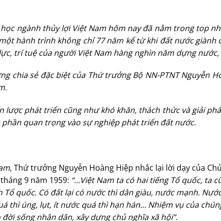
oa học ngành thủy lợi Việt Nam hôm nay đã nằm trong top n
ả một hành trình không chỉ 77 năm kể từ khi đất nước giành 
 lực, trí tuệ của người Việt Nam hàng nghìn năm dựng nước,
hững chia sẻ đặc biệt của Thứ trưởng Bộ NN-PTNT Nguyễn H
m.
ến lược phát triển cũng như khó khăn, thách thức và giải ph
óp phần quan trọng vào sự nghiệp phát triển đất nước.
Nam
, Thứ trưởng Nguyễn Hoàng Hiệp nhắc lại lời dạy của Chủ
4 tháng 9 năm 1959:
“…Việt Nam ta có hai tiếng Tổ quốc, ta c
nh Tổ quốc. Có đất lại có nước thì dân giàu, nước mạnh. Nướ
á thì úng, lụt, ít nước quá thì hạn hán… Nhiệm vụ của chúng
 đời sống nhân dân, xây dựng chủ nghĩa xã hội”
.