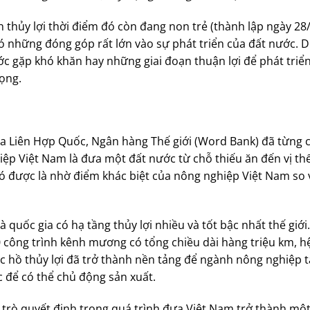
h thủy lợi thời điểm đó còn đang non trẻ (thành lập ngày 28
ó những đóng góp rất lớn vào sự phát triển của đất nước. D
ớc gặp khó khăn hay những giai đoạn thuận lợi để phát triển
rọng.
a Liên Hợp Quốc, Ngân hàng Thế giới (Word Bank) đã từng 
ệp Việt Nam là đưa một đất nước từ chỗ thiếu ăn đến vị th
có được là nhờ điểm khác biệt của nông nghiệp Việt Nam so 
quốc gia có hạ tầng thủy lợi nhiều và tốt bậc nhất thế giới.
 công trình kênh mương có tổng chiều dài hàng triệu km, h
 hồ thủy lợi đã trở thành nền tảng để ngành nông nghiệp t
 để có thể chủ động sản xuất.
i trò quyết định trong quá trình đưa Việt Nam trở thành mộ