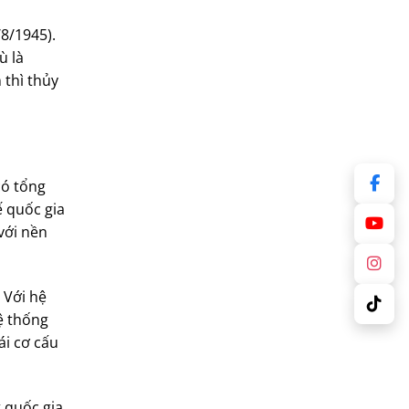
/8/1945).
ù là
 thì thủy
có tổng
ế quốc gia
với nền
 Với hệ
ệ thống
ái cơ cấu
t quốc gia