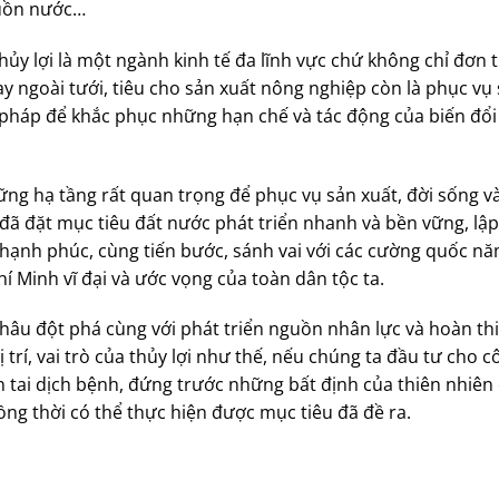
guồn nước…
hủy lợi là một ngành kinh tế đa lĩnh vực chứ không chỉ đơn 
 ngoài tưới, tiêu cho sản xuất nông nghiệp còn là phục vụ
i pháp để khắc phục những hạn chế và tác động của biến đổi
ững hạ tầng rất quan trọng để phục vụ sản xuất, đời sống v
II đã đặt mục tiêu đất nước phát triển nhanh và bền vững, lậ
 hạnh phúc, cùng tiến bước, sánh vai với các cường quốc n
 Minh vĩ đại và ước vọng của toàn dân tộc ta.
khâu đột phá cùng với phát triển nguồn nhân lực và hoàn th
 trí, vai trò của thủy lợi như thế, nếu chúng ta đầu tư cho c
iên tai dịch bệnh, đứng trước những bất định của thiên nhiên
ồng thời có thể thực hiện được mục tiêu đã đề ra.