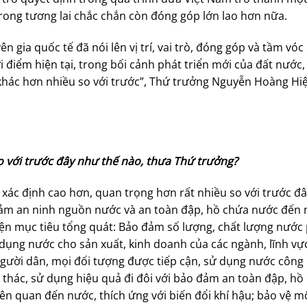
trong tương lai chắc chắn còn đóng góp lớn lao hơn nữa.
 gia quốc tế đã nói lên vị trí, vai trò, đóng góp và tầm vóc
điểm hiện tại, trong bối cảnh phát triển mới của đất nước, v
á khác hơn nhiều so với trước”, Thứ trưởng Nguyễn Hoàng Hi
so với trước đây như thế nào, thưa Thứ trưởng?
ợc xác định cao hơn, quan trọng hơn rất nhiều so với trước đâ
 đảm an ninh nguồn nước và an toàn đập, hồ chứa nước đến
iện mục tiêu tổng quát: Bảo đảm số lượng, chất lượng nước
dụng nước cho sản xuất, kinh doanh của các ngành, lĩnh vực
i người dân, mọi đối tượng được tiếp cận, sử dụng nước công
i thác, sử dụng hiệu quả đi đôi với bảo đảm an toàn đập, hồ
iên quan đến nước, thích ứng với biến đổi khí hậu; bảo vệ m