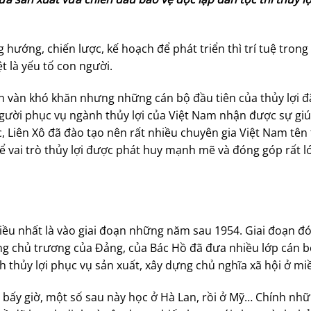
ướng, chiến lược, kế hoạch để phát triển thì trí tuệ trong 
t là yếu tố con người.
 vàn khó khăn nhưng những cán bộ đầu tiên của thủy lợi 
 người phục vụ ngành thủy lợi của Việt Nam nhận được sự gi
, Liên Xô đã đào tạo nên rất nhiều chuyên gia Việt Nam tên 
để vai trò thủy lợi được phát huy mạnh mẽ và đóng góp rất l
hiều nhất là vào giai đoạn những năm sau 1954. Giai đoạn đ
ưng chủ trương của Đảng, của Bác Hồ đã đưa nhiều lớp cán b
h thủy lợi phục vụ sản xuất, xây dựng chủ nghĩa xã hội ở mi
 bấy giờ, một số sau này học ở Hà Lan, rồi ở Mỹ… Chính nhữ