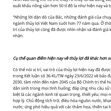
xuất khẩu nông sản hơn 50 tỉ đô la như hiện nay và 
“Những lời dặn dò của Bác, những đánh giá của chuyên
ngành thủy lợi Việt Nam suốt hơn 77 năm qua. Ở thời 
trí của thủy lợi cũng đã được nhìn nhận và đánh gi
nhận.
Cụ thể quan điểm hiện nay về thủy lợi đã khác hơn 
Có thể nói vị trí, vai trò của thủy lợi hiện nay đã đư
trong Kết luận số 36-KL/TW ngày 23/6/2022 về bảo
2030, tầm nhìn đến năm 2045 của Bộ Chính trị thể h
dân sinh trong mọi tình huống; đáp ứng nhu cầu sử 
biệt là các ngành kinh tế quan trọng, thiết yếu; mọ
hợp lý. Chủ động tích trữ, điều hòa nguồn nước, kha
nước; ứng phó hiệu quả với các thảm họa, thiên tai l