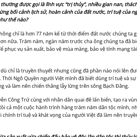
hường được gọi là lĩnh vực “trị thủy”, nhiều gian nan, thác
 từng bối cảnh lịch sử, hoàn cảnh của đất nước, trí tuệ của n
như thế nào?
 không chỉ là hơn 77 năm kể từ thời điểm đất nước chúng ta 
hơn nữa. Trăm năm, ngàn năm trước cha ông chúng ta đã bi
 để phục vụ sản xuất, bảo vệ mùa màng, bảo vệ tính mạng tài
 dù chỉ là truyền thuyết nhưng cũng đã phần nào nói lên đ
y. Thời Ngô Quyền người Việt mình đã biết dùng trí tuệ và sự
ụng và làm nên chiến thắng lẫy lừng trên sông Bạch Đằng.
n Công Trứ cùng với nhân dân quai đê lấn biển, tạo ra vùn
… Rồi cả một cuộc hành trình hàng trăm năm dân tộc mình, n
 chính trí tuệ và khát vọng của người Việt đã làm nên truy
ừa sản xuất vừa chiến đấu bảo vệ độc lập dân tộc thì thủy lợ