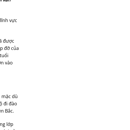
lĩnh vực
đã được
úp đỡ của
tuổi
ớn vào
ó mặc dù
ộ đi đào
ền Bắc.
ng lớp