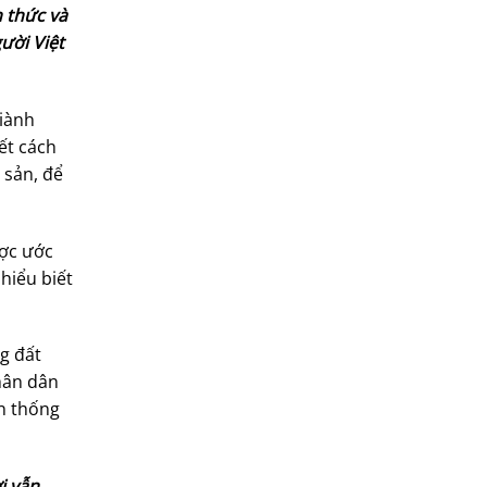
h thức và
gười Việt
giành
ết cách
 sản, để
ược ước
 hiểu biết
g đất
hân dân
ền thống
i vẫn