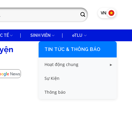
VN
EN
C TẾ
SINH VIÊN
eTLU
uyện
TIN TỨC & THÔNG BÁO
Hoạt động chung
Tin công tác sinh viên
Sự Kiện
Tin đào tạo
Thông báo
Tin KHCN và HTQT
Tin tức chung