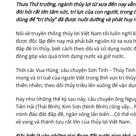
Thưa Thứ trưởng, ngành thủy lợi từ xưa đến nay vẫn t
đòi hỏi rất lớn tâm sức, trí lực của con người, trong
dùng để “trị thủy” đã được nuôi dưỡng và phát huy 
Nói về truyền thống thủy lợi Việt Nam tôi luôn nghĩ
được độc lập đến nay mà phải bắt nguồn từ xa xưa 
đắp đê trị thủy, biết cách theo dõi và sử dụng nước
đóng góp vào quá trình dựng nước và giữ nước.
Thời các Vua Hùng, câu chuyện Sơn Tinh – Thủy Tinh
mong và trí tuệ của người Việt trong lĩnh vực trị thủ
thiên nhiên, theo dõi thủy triều lên xuống để vận d
Hay như những thế kỷ sau này, câu chuyện ông Nguyễ
Tiền Hải (Thái Bình), Kim Sơn (Ninh Bình) cũng vậy
mình đào đất đắp đê, ngăn sông lấn biển… Có thể nói
vẻ vang và thành tựu rất lớn của thủy lợi Việt Nam.
Đặc biệt là vào những giai đoạn đất nước gian khó, v