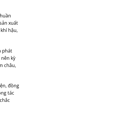
thuần
 sản xuất
 khí hậu,
à phát
p nên kỳ
ăm châu,
iện, đồng
ông tác
 chắc