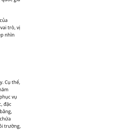
 của
ai trò, vị
ệp nhìn
y. Cụ thể,
 năm
 phục vụ
, đặc
 bằng,
 chứa
ôi trường,