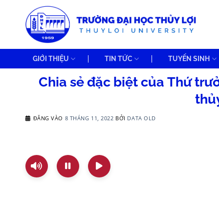
Bỏ
qua
nội
dung
GIỚI THIỆU
TIN TỨC
TUYỂN SINH
Chia sẻ đặc biệt của Thứ tr
thủ
ĐĂNG VÀO
8 THÁNG 11, 2022
BỞI
DATA OLD