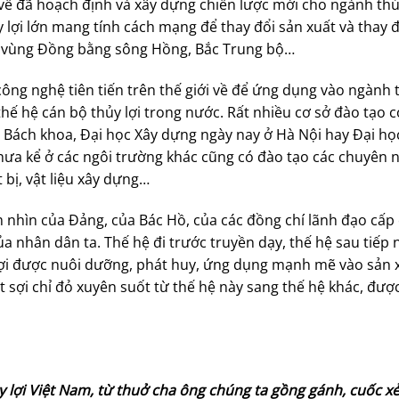
 về đã hoạch định và xây dựng chiến lược mới cho ngành thủ
 lợi lớn mang tính cách mạng để thay đổi sản xuất và thay đ
là vùng Đồng bằng sông Hồng, Bắc Trung bộ…
g nghệ tiên tiến trên thế giới về để ứng dụng vào ngành t
thế hệ cán bộ thủy lợi trong nước. Rất nhiều cơ sở đào tạo 
c Bách khoa, Đại học Xây dựng ngày nay ở Hà Nội hay Đại họ
a kể ở các ngôi trường khác cũng có đào tạo các chuyên n
 bị, vật liệu xây dựng…
ầm nhìn của Đảng, của Bác Hồ, của các đồng chí lãnh đạo cấp 
a nhân dân ta. Thế hệ đi trước truyền dạy, thế hệ sau tiếp 
 lợi được nuôi dưỡng, phát huy, ứng dụng mạnh mẽ vào sản x
t sợi chỉ đỏ xuyên suốt từ thế hệ này sang thế hệ khác, được
y lợi Việt Nam, từ thuở cha ông chúng ta gồng gánh, cuốc x