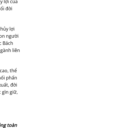
y lợi của
ổi đời
hủy lợi
con người
c Bách
gành liên
cao, thể
nối phấn
uất, đời
 gìn giữ,
ẻng toàn