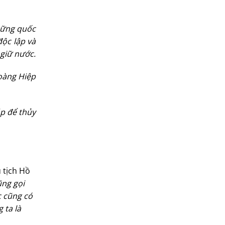
hững quốc
độc lập và
 giữ nước.
oàng Hiệp
áp để thủy
 tịch Hồ
ũng gọi
c cũng có
 ta là