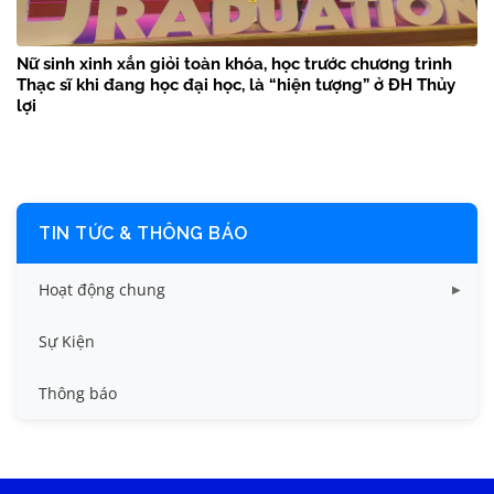
Nữ sinh xinh xắn giỏi toàn khóa, học trước chương trình
Thạc sĩ khi đang học đại học, là “hiện tượng” ở ĐH Thủy
lợi
TIN TỨC & THÔNG BÁO
Hoạt động chung
Tin công tác sinh viên
Sự Kiện
Tin đào tạo
Thông báo
Tin KHCN và HTQT
Tin tức chung