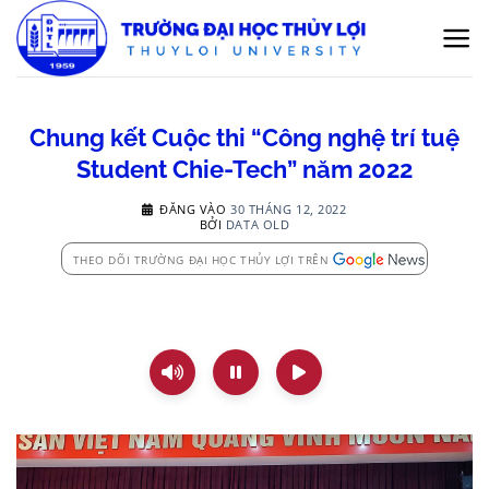
Bỏ
qua
nội
dung
Chung kết Cuộc thi “Công nghệ trí tuệ
Student Chie-Tech” năm 2022
ĐĂNG VÀO
30 THÁNG 12, 2022
BỞI
DATA OLD
THEO DÕI TRƯỜNG ĐẠI HỌC THỦY LỢI TRÊN