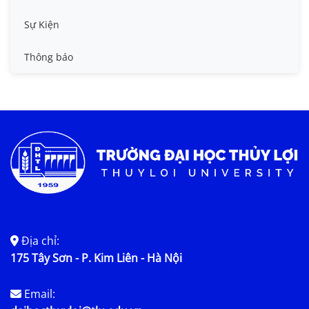
Tin công tác sinh viên
Sự Kiện
Tin đào tạo
Thông báo
Tin KHCN và HTQT
Tin tức chung
Địa chỉ:
175 Tây Sơn - P. Kim Liên - Hà Nội
Email: