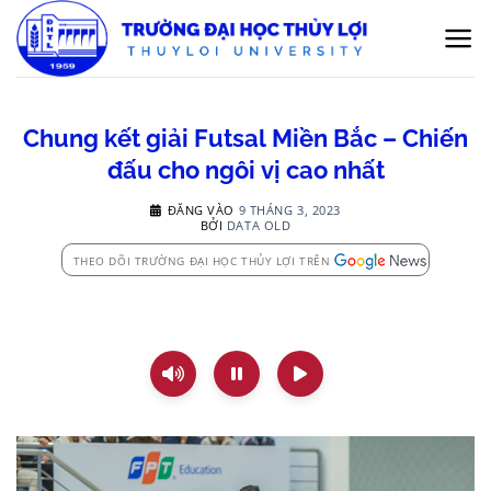
Bỏ
qua
nội
dung
Chung kết giải Futsal Miền Bắc – Chiến
đấu cho ngôi vị cao nhất
ĐĂNG VÀO
9 THÁNG 3, 2023
BỞI
DATA OLD
THEO DÕI TRƯỜNG ĐẠI HỌC THỦY LỢI TRÊN