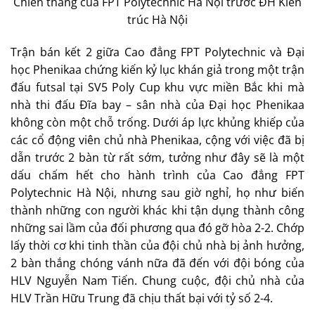
Chiến thắng của FPT Polytechnic Hà Nội trước ĐH Kiến
trúc Hà Nội
Trận bán kết 2 giữa Cao đẳng FPT Polytechnic và Đại
học Phenikaa chứng kiến kỷ lục khán giả trong một trận
đấu futsal tại SV5 Poly Cup khu vực miền Bắc khi mà
nhà thi đấu Đĩa bay – sân nhà của Đại học Phenikaa
không còn một chỗ trống. Dưới áp lực khủng khiếp của
các cổ động viên chủ nhà Phenikaa, cộng với việc đã bị
dẫn trước 2 bàn từ rất sớm, tưởng như đây sẽ là một
dấu chấm hết cho hành trình của Cao đẳng FPT
Polytechnic Hà Nội, nhưng sau giờ nghỉ, họ như biến
thành những con người khác khi tận dụng thành công
những sai lầm của đối phương qua đó gỡ hòa 2-2. Chớp
lấy thời cơ khi tinh thần của đội chủ nhà bị ảnh hưởng,
2 bàn thắng chóng vánh nữa đã đến với đội bóng của
HLV Nguyễn Nam Tiến. Chung cuộc, đội chủ nhà của
HLV Trần Hữu Trung đã chịu thất bại với tỷ số 2-4.