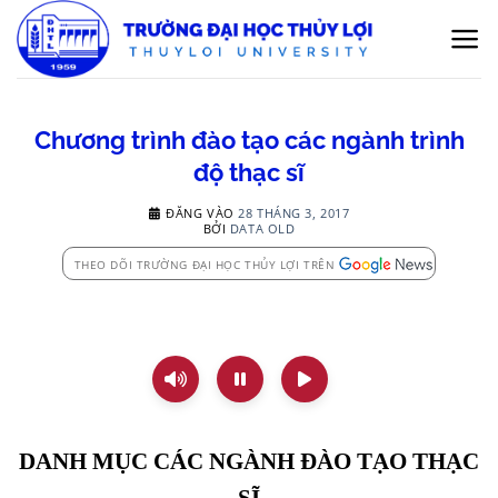
Bỏ
qua
nội
dung
Chương trình đào tạo các ngành trình
độ thạc sĩ
ĐĂNG VÀO
28 THÁNG 3, 2017
BỞI
DATA OLD
THEO DÕI TRƯỜNG ĐẠI HỌC THỦY LỢI TRÊN
DANH MỤC CÁC NGÀNH ĐÀO TẠO THẠC
SĨ