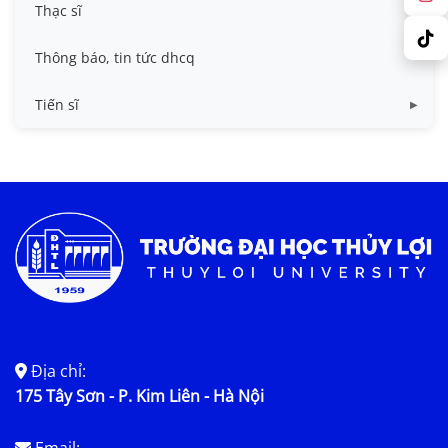
Các biểu mẫu
Thạc sĩ
Chuẩn đầu ra và chương trình đào tạo dhcq
Chương trình đào tạo thạc sĩ
Thông báo, tin tức dhcq
Quy chế, quy định
Quy chế, quy định ths
Tiến sĩ
Chương trình đào tạo
Quy chế, quy định
Thông tin luận án
Kế hoạch bảo vệ
Nội dung luận án
Địa chỉ:
175 Tây Sơn - P. Kim Liên - Hà Nội
Email: