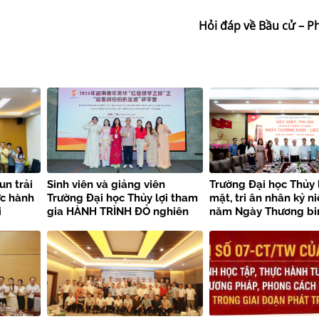
Hỏi đáp về Bầu cử – P
un trải
Sinh viên và giảng viên
Trường Đại học Thủy 
ực hành
Trường Đại học Thủy lợi tham
mặt, tri ân nhân kỷ n
i
gia HÀNH TRÌNH ĐỎ nghiên
năm Ngày Thương bin
i
cứu, học tập của thanh niên
sĩ
Việt Nam tại Trung Quốc –
Trại nghiên cứu, học tập
“Theo dấu chân Bác Hồ” năm
2026