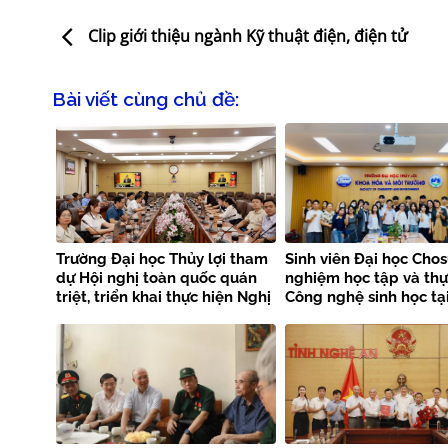
Clip giới thiệu ngành Kỹ thuật điện, điện tử
Bài viết cùng chủ đề:
Trường Đại học Thủy lợi tham
Sinh viên Đại học Chos
dự Hội nghị toàn quốc quán
nghiệm học tập và th
triệt, triển khai thực hiện Nghị
Công nghệ sinh học tạ
quyết Hội nghị Trung ương 3
Trường Đại học Thủy lợ
khóa XIV