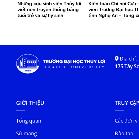
Những cựu sinh viên Thủy lợi
Kiện toàn Chi hội Cựu 
viết nên truyền thống bằng
viên Trường Đại học Th
tuổi trẻ và sự hy sinh
tỉnh Nghệ An – Tăng 
kết nối nguồn lực, lan 
trị truyền thống
Địa chỉ:
175 Tây Sơ
GIỚI THIỆU
TRUY CẬ
Tổng quan
Các đơn vị
Sứ mạng
Đào tạo