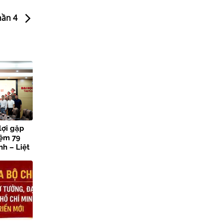
hần 4
lợi gặp
iệm 79
h – Liệt