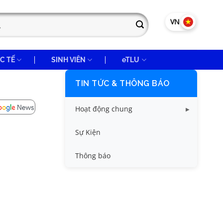
VN
EN
C TẾ
SINH VIÊN
eTLU
TIN TỨC & THÔNG BÁO
Hoạt động chung
Tin công tác sinh viên
Sự Kiện
Tin đào tạo
Thông báo
Tin KHCN và HTQT
Tin tức chung