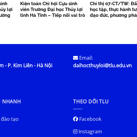
sinh
Kiện toàn Chi hội Cựu sinh
Chỉ thị 07-CT/TW: Đ
ủy lợi
viên Trường Đại học Thủy lợi
học tập, thực hành tư
cường
tỉnh Hà Tĩnh – Tiếp nối vai trò
đạo đức, phương phá
tỏa giá
tiên phong, lan tỏa sức mạnh
cách Hồ Chí Minh tro
kết nối cộng đồng cựu sinh
đoạn phát triển mới
viên
Email:
n - P. Kim Liên - Hà Nội
daihocthuyloi@tlu.edu.vn
P NHANH
THEO DÕI TLU
 đào tạo
Facebook
Instagram