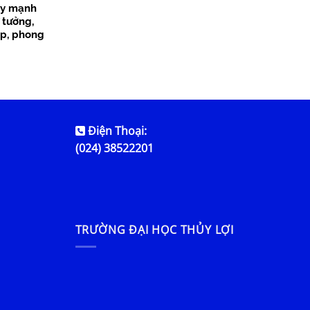
ẩy mạnh
 tưởng,
p, phong
ng giai
Điện Thoại:
(024) 38522201
TRƯỜNG ĐẠI HỌC THỦY LỢI