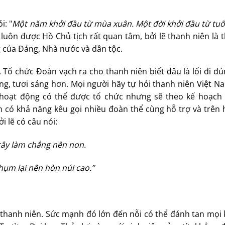
i: "
Một năm khởi đầu từ mùa xuân. Một đời khởi đầu từ tuổi
 luôn được Hồ Chủ tịch rất quan tâm, bởi lẽ thanh niên là t
 của Đảng, Nhà nước và dân tộc.
. Tổ chức Đoàn vạch ra cho thanh niên biết đâu là lối đi đú
g, tươi sáng hơn. Mọi người hãy tự hỏi thanh niên Việt N
 hoạt động có thể được tổ chức nhưng sẽ theo kế hoạc
 có khả năng kêu gọi nhiều đoàn thể cùng hỗ trợ và trên h
 lẽ có câu nói:
ây làm chẳng nên non.
hụm lại nên hòn núi cao.”
thanh niên. Sức mạnh đó lớn đến nỗi có thể đánh tan mọi 