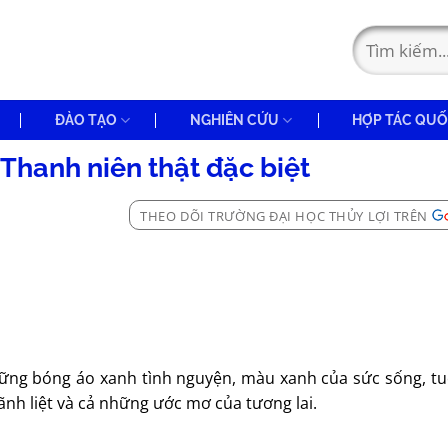
ĐÀO TẠO
NGHIÊN CỨU
HỢP TÁC QUỐ
Thanh niên thật đặc biệt
THEO DÕI TRƯỜNG ĐẠI HỌC THỦY LỢI TRÊN
hững bóng áo xanh tình nguyện, màu xanh của sức sống, tuổ
nh liệt và cả những ước mơ của tương lai.