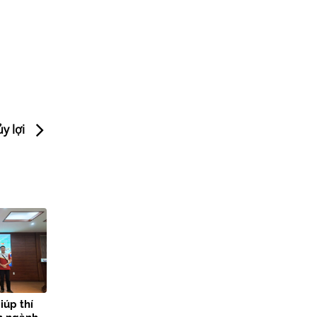
y lợi
iúp thí