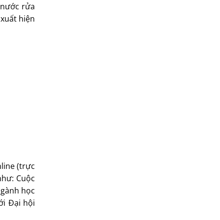
 nước rửa
 xuất hiện
line (trực
như: Cuộc
 ngành học
i Đại hội