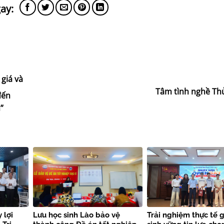
giá và
Tâm tình nghề Thủ
đến
”
 lợi
Lưu học sinh Lào bảo vệ
Trải nghiệm thực tế g