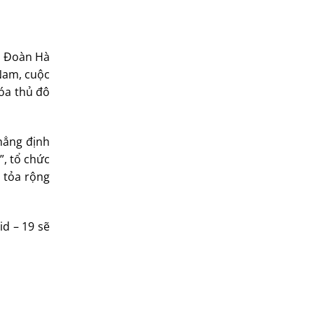
h Đoàn Hà
 Nam, cuộc
hóa thủ đô
hẳng định
”, tổ chức
n tỏa rộng
d – 19 sẽ