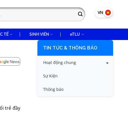
VN
EN
C TẾ
SINH VIÊN
eTLU
TIN TỨC & THÔNG BÁO
Hoạt động chung
Tin công tác sinh viên
Sự Kiện
Tin đào tạo
Thông báo
Tin KHCN và HTQT
i trẻ đầy
Tin tức chung