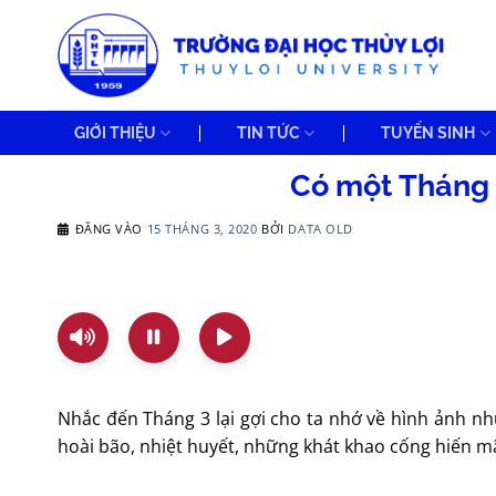
Bỏ
qua
nội
dung
GIỚI THIỆU
TIN TỨC
TUYỂN SINH
Có một Tháng 
ĐĂNG VÀO
15 THÁNG 3, 2020
BỞI
DATA OLD
Nhắc đến Tháng 3 lại gợi cho ta nhớ về hình ảnh n
hoài bão, nhiệt huyết, những khát khao cống hiến mã