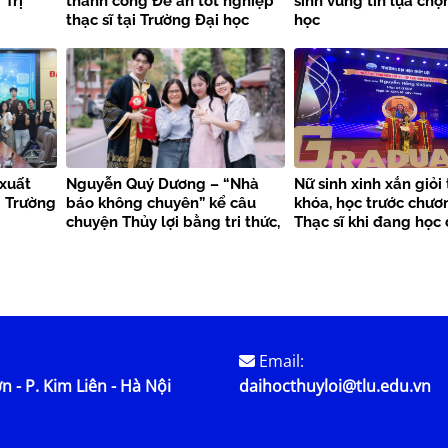
Trị
thành công Đề án tốt nghiệp
sinh vững tin lựa ch
thạc sĩ tại Trường Đại học
học
Thủy lợi
xuất
Nguyễn Quý Dương – “Nhà
Nữ sinh xinh xắn giỏi
i Trường
báo không chuyên” kể câu
khóa, học trước chươ
chuyện Thủy lợi bằng tri thức,
Thạc sĩ khi đang học 
trách nhiệm và khát vọng hội
là “hiện tượng” ở ĐH 
nhập
Email:
n - P. Kim Liên - Hà Nội
daihocthuyloi@tlu.edu.vn