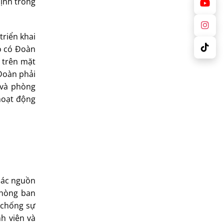
định trong
triển khai
đó có Đoàn
t trên mặt
 Đoàn phải
 và phòng
hoạt động
 các nguồn
phòng ban
 chống sự
h viên và