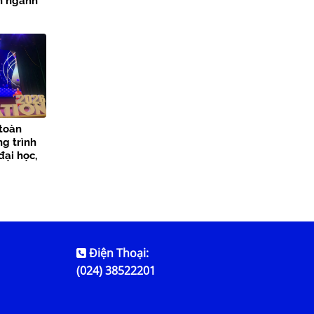
ọn ngành
 toàn
ng trình
đại học,
Thủy lợi
Điện Thoại:
(024) 38522201