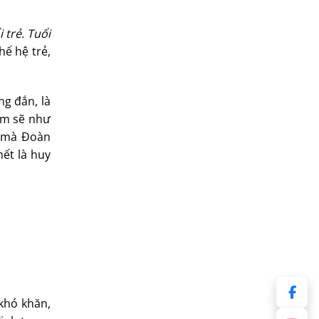
 trẻ. Tuổi
hế hệ trẻ,
ng đắn, là
am sẽ như
h mà Đoàn
ết là huy
khó khăn,