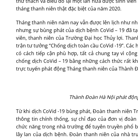
thử thách và điều đó lại một lần nữa được sinh viên
tháng thanh niên thật đặc biệt của năm 2020.
Tháng thanh niên năm nay vẫn được lên lịch như như
nhưng sự bùng phát của dịch bệnh CoVid – 19 đã tạo
viên, thanh niên của Trường Đại học Thủy lợi. Than
trận tư tưởng “Chống dịch toàn cầu CoVid -19”. Các
có cách tiếp cận phù hợp, tất cả chung tay vì c
chống dịch CoVid – 19 bằng những cách thức rất kh
trực tuyến phát động Tháng thanh niên của Thành Đ
Thành Đoàn Hà Nội phát động
Từ khi dịch CoVid -19 bùng phát, Đoàn thanh niên Tr
thông tin chính thống, sự chỉ đạo của đơn vị đoà
chức năng trong nhà trường để tuyên truyền phổ b
lây lan của dịch bệnh. Đoàn thanh niên của nhà tr