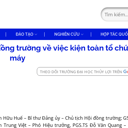
ĐÀO TẠO
NGHIÊN CỨU
HỢP TÁC QUỐ
ồng trường về việc kiện toàn tổ ch
máy
THEO DÕI TRƯỜNG ĐẠI HỌC THỦY LỢI TRÊN
n Hữu Huế – Bí thư Đảng ủy – Chủ tịch Hội đồng trường; G
n Trung Việt – Phó Hiệu trưởng, PGS.TS Đỗ Văn Quang –