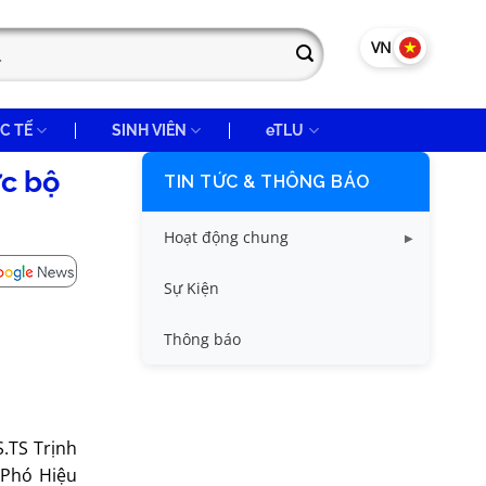
VN
EN
C TẾ
SINH VIÊN
eTLU
ức bộ
TIN TỨC & THÔNG BÁO
Hoạt động chung
Tin công tác sinh viên
Sự Kiện
Tin đào tạo
Thông báo
Tin KHCN và HTQT
Tin tức chung
S.TS Trịnh
 Phó Hiệu