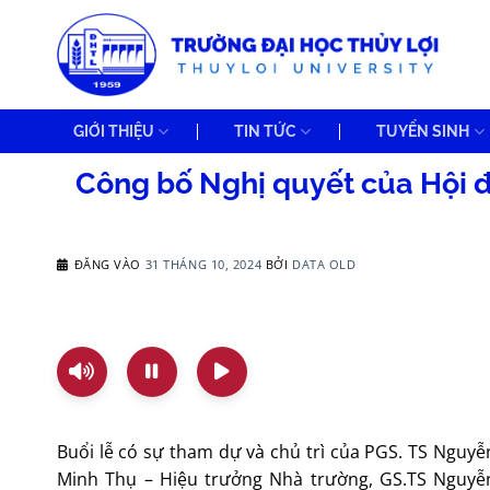
Bỏ
qua
nội
dung
GIỚI THIỆU
TIN TỨC
TUYỂN SINH
Công bố Nghị quyết của Hội đ
ĐĂNG VÀO
31 THÁNG 10, 2024
BỞI
DATA OLD
Buổi lễ có sự tham dự và chủ trì của PGS. TS Nguyễ
Minh Thụ – Hiệu trưởng Nhà trường, GS.TS Nguyễ