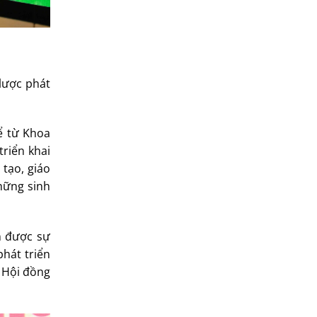
 lược phát
ể từ Khoa
riển khai
tạo, giáo
hững sinh
n được sự
phát triển
 Hội đồng