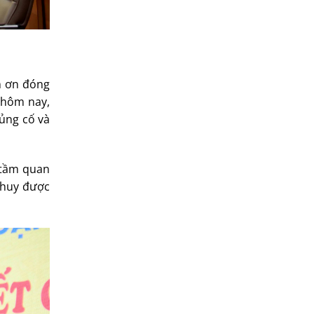
m ơn đóng
 hôm nay,
củng cố và
 tầm quan
 huy được