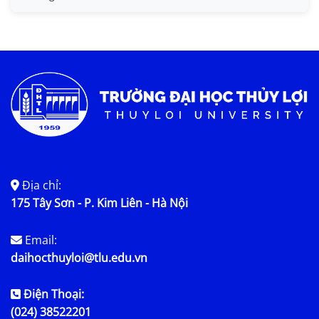
Tin KHCN và HTQT
Tin tức chung
Địa chỉ:
175 Tây Sơn - P. Kim Liên - Hà Nội
Email:
daihocthuyloi@tlu.edu.vn
Điện Thoại:
(024) 38522201