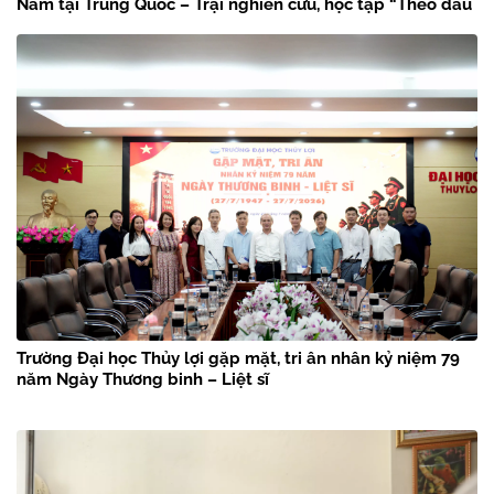
Nam tại Trung Quốc – Trại nghiên cứu, học tập “Theo dấu
chân Bác Hồ” năm 2026
Trường Đại học Thủy lợi gặp mặt, tri ân nhân kỷ niệm 79
năm Ngày Thương binh – Liệt sĩ