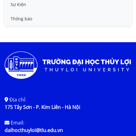
Tin công tác sinh viên
Sự Kiện
Tin đào tạo
Thông báo
Tin KHCN và HTQT
Tin tức chung
Địa chỉ:
175 Tây Sơn - P. Kim Liên - Hà Nội
Email:
daihocthuyloi@tlu.edu.vn