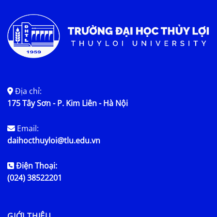
Tin tức chung
Địa chỉ:
175 Tây Sơn - P. Kim Liên - Hà Nội
Email:
daihocthuyloi@tlu.edu.vn
Điện Thoại:
(024) 38522201
GIỚI THIỆU