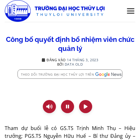
Bỏ
qua
nội
dung
Công bố quyết định bổ nhiệm viên chức
quản lý
ĐĂNG VÀO
14 THÁNG 3, 2023
BỞI
DATA OLD
THEO DÕI TRƯỜNG ĐẠI HỌC THỦY LỢI TRÊN
Tham dự buổi lễ có GS.TS Trịnh Minh Thụ – Hiệu
trưởng; PGS.TS Nguyễn Hữu Huế – Bí thư Đảng ủy –