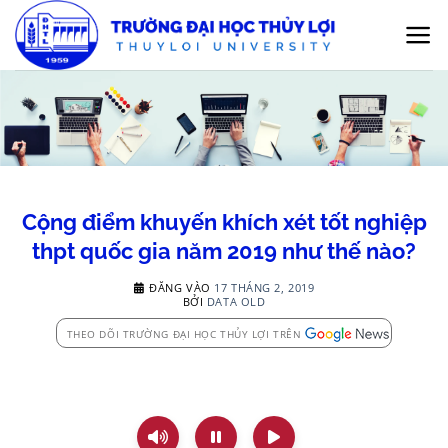
Bỏ
qua
nội
dung
Cộng điểm khuyến khích xét tốt nghiệp
thpt quốc gia năm 2019 như thế nào?
ĐĂNG VÀO
17 THÁNG 2, 2019
BỞI
DATA OLD
THEO DÕI TRƯỜNG ĐẠI HỌC THỦY LỢI TRÊN