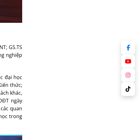
NT; GS.TS
ng nghiệp
c đại học
Kiến thức;
cách khác,
GDĐT ngày
p các quan
 học trong