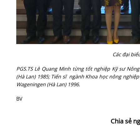
Các đại bi
PGS.TS Lê Quang Minh từng
tốt nghiệp Kỹ sư Nông
(
Hà Lan
) 1985; Tiến
s
ĩ ngành Khoa học
n
ông nghiệp
Wageningen (
Hà Lan
) 1996.
BV