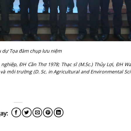
ểu dự Tọa đàm chụp lưu niệm
 nghiệp, ĐH Cần Thơ 1978
;
Thạc
s
ĩ (M.Sc.) Thủy Lợi
, ĐH
Wa
 và
m
ôi trường (D. Sc. in Agricultural and Environmental Sc