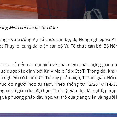
ang Minh chia sẻ tại Tọa đàm
ng – Vụ trưởng Vụ Tổ chức cán bộ, Bộ Nông nghiệp và PT
c Thủy lợi cùng đại diện cán bộ Vụ Tổ chức cán bộ, Bộ Nô
 chia sẻ đến các đại biểu về khái niệm chất lượng giáo dụ
ức được xác định bởi Kn = Mo x Fd x Ct xT; Trong đó, Kn: 
 nghiệm có trước; Ct: Tư duy phản biện; T: Thời gian. Nói 
hức do người học tự tạo”. Theo thông tư 12/2017/TT-B
 cơ sở giáo dục đại học: “Triết lý giáo dục là một tập hợ
g và phương pháp dạy học, vai trò của giảng viên và người