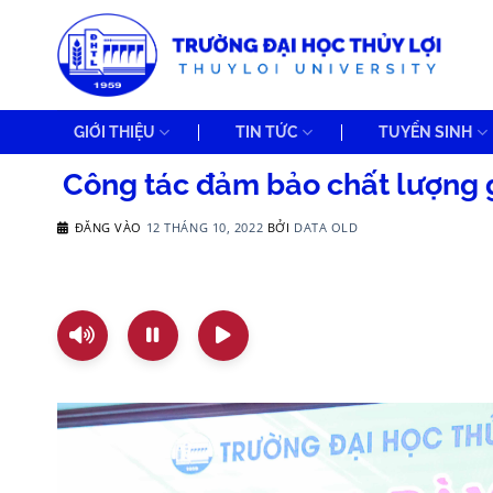
Bỏ
qua
nội
dung
GIỚI THIỆU
TIN TỨC
TUYỂN SINH
Công tác đảm bảo chất lượng g
ĐĂNG VÀO
12 THÁNG 10, 2022
BỞI
DATA OLD