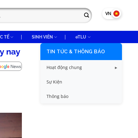
VN
EN
C TẾ
SINH VIÊN
eTLU
y nay
TIN TỨC & THÔNG BÁO
Hoạt động chung
Tin công tác sinh viên
Sự Kiện
Tin đào tạo
Thông báo
Tin KHCN và HTQT
Tin tức chung