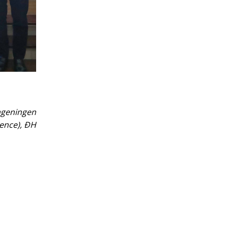
geningen
ience), ĐH