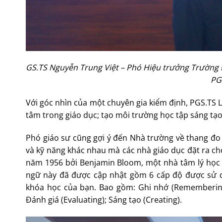
GS.TS Nguyễn Trung Việt – Phó Hiệu trưởng Trường Đ
PG
Với góc nhìn của một chuyên gia kiểm định, PGS.TS
tâm trong giáo dục; tạo môi trường học tập sáng t
Phó giáo sư cũng gợi ý đến Nhà trường về thang đo
và kỹ năng khác nhau mà các nhà giáo dục đặt ra ch
năm 1956 bởi Benjamin Bloom, một nhà tâm lý học gi
ngữ này đã được cập nhật gồm 6 cấp độ được sử dụ
khóa học của bạn. Bao gồm: Ghi nhớ (Remembering);
Đánh giá (Evaluating); Sáng tạo (Creating).