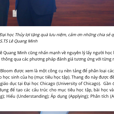
ại học Thủy lợi tặng quà lưu niệm, cảm ơn những chia sẻ 
S.TS Lê Quang Minh
 Lê Quang Minh cũng nhấn mạnh về nguyên lý lấy người học 
ạo thông qua các phương pháp đánh giá tương ứng với từng
 Bloom được xem là một công cụ nền tảng để phân loại các
o học sinh của họ (mục tiêu học tập). Thang đo này được đ
áo dục tại Đại học Chicago (University of Chicago). Gần 
ng để tạo các cấu trúc cho mục tiêu học tập, bài học và
 Hiểu (Understanding); Áp dụng (Applying); Phân tích (An