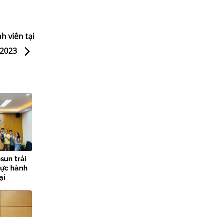
h viên tại
-2023
sun trải
hực hành
ại
lợi