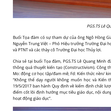
PGS.TS Lê Qu
Buổi Tọa đàm có sự tham dự của ông Ngô Hồng Gia
Nguyễn Trung Việt – Phó Hiệu trưởng Trường Đại họ
và PTNT và các thày cô Trường Đại học Thủy lợi.
Chia sẻ tại buổi Tọa đàm, PGS.TS Lê Quang Minh đã
thông quá thuyết kiến tạo (Constructivism). Công th
Mo: động cơ học tập/đam mê; Fd: Kiến thức nền/ kinh
“Không thể dạy người không muốn học và Kiến t
19/5/2017 ban hành Quy định về kiểm định chất lượng
điểm cốt lõi định hướng mục tiêu giáo dục, nội dun
hoạt động giáo dục”.