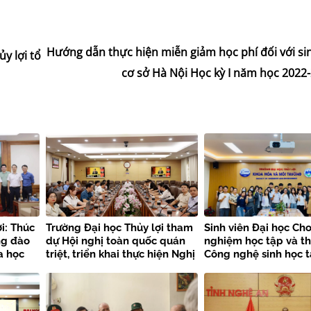
Hướng dẫn thực hiện miễn giảm học phí đối với sin
y lợi tổ
cơ sở Hà Nội Học kỳ I năm học 2022
i: Thúc
Trường Đại học Thủy lợi tham
Sinh viên Đại học Cho
ng đào
dự Hội nghị toàn quốc quán
nghiệm học tập và t
a học
triệt, triển khai thực hiện Nghị
Công nghệ sinh học t
quyết Hội nghị Trung ương 3
Trường Đại học Thủy 
khóa XIV