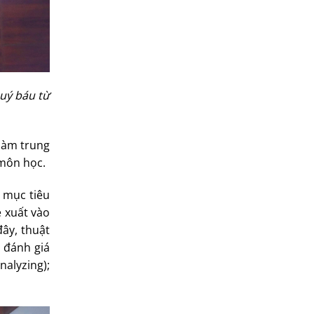
quý báu từ
làm trung
 môn học.
 mục tiêu
ề xuất vào
đây, thuật
 đánh giá
alyzing);