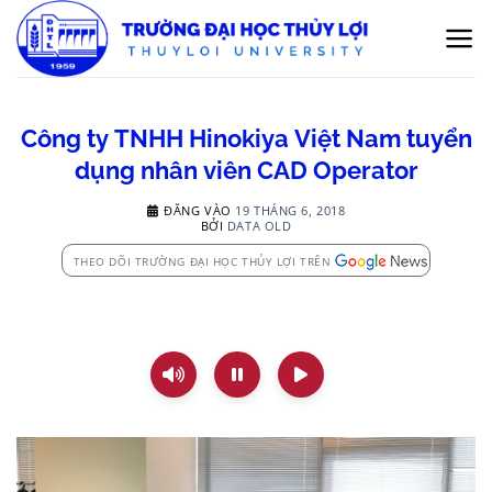
Bỏ
qua
nội
dung
Công ty TNHH Hinokiya Việt Nam tuyển
dụng nhân viên CAD Operator
ĐĂNG VÀO
19 THÁNG 6, 2018
BỞI
DATA OLD
THEO DÕI TRƯỜNG ĐẠI HỌC THỦY LỢI TRÊN