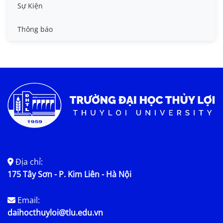
Tin công tác sinh viên
Sự Kiện
Tin đào tạo
Thông báo
Tin KHCN và HTQT
Tin tức chung
Địa chỉ:
175 Tây Sơn - P. Kim Liên - Hà Nội
Email:
daihocthuyloi@tlu.edu.vn