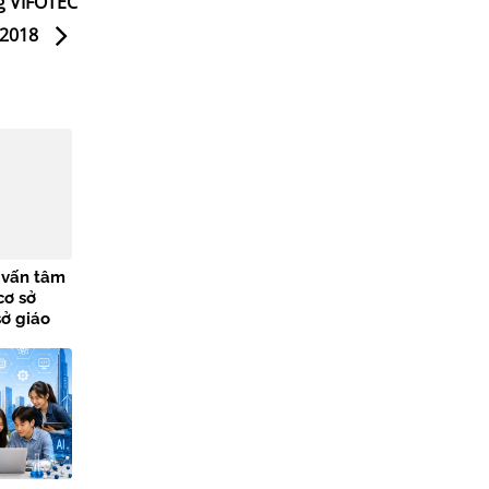
ng VIFOTEC
2018
ư vấn tâm
cơ sở
sở giáo