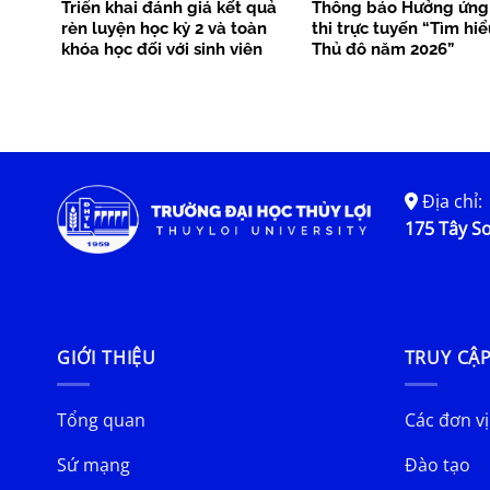
Triển khai đánh giá kết quả
Thông báo Hưởng ứng
rèn luyện học kỳ 2 và toàn
thi trực tuyến “Tìm hi
khóa học đối với sinh viên
Thủ đô năm 2026”
chính quy làm tốt nghiệp tại
học kỳ 2 năm học 2025-2026
Địa chỉ:
175 Tây Sơ
GIỚI THIỆU
TRUY CẬ
Tổng quan
Các đơn vị
Sứ mạng
Đào tạo