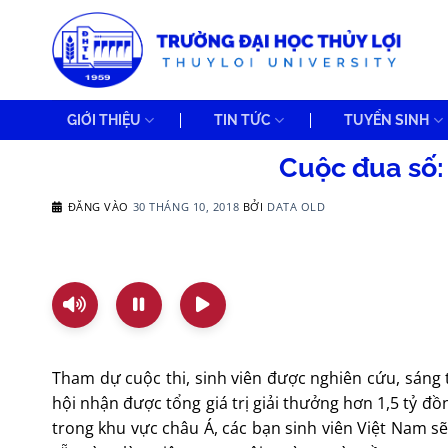
Bỏ
qua
nội
dung
GIỚI THIỆU
TIN TỨC
TUYỂN SINH
Cuộc đua số:
ĐĂNG VÀO
30 THÁNG 10, 2018
BỞI
DATA OLD
Tham dự cuộc thi, sinh viên được nghiên cứu, sáng 
hội nhận được tổng giá trị giải thưởng hơn 1,5 tỷ đồn
trong khu vực châu Á, các bạn sinh viên Việt Nam sẽ