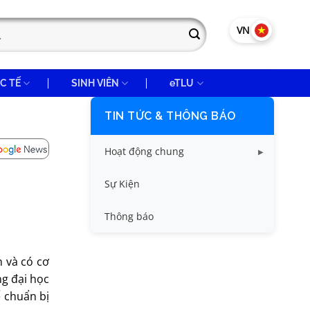
VN
EN
C TẾ
SINH VIÊN
eTLU
TIN TỨC & THÔNG BÁO
Hoạt động chung
Tin công tác sinh viên
Sự Kiện
Tin đào tạo
Thông báo
Tin KHCN và HTQT
h và có cơ
Tin tức chung
ng đại học
ể chuẩn bị