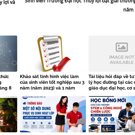
Sinh viên Trường Đại học Thủy lợi đạt giải thưở
 lợi và
năm 
chức
Khảo sát tình hình việc làm
Tài liệu hỏi đáp về t
g
của sinh viên tốt nghiệp sau 3
lý học đường tại các 
áng 8
năm (năm 2023) và 1 năm
giáo dục đại học, cơ 
 Đại học
(năm 2025)
dục nghề nghiệp
h