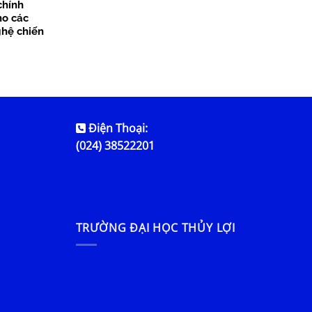
chính
ho các
hệ chiến
Điện Thoại:
(024) 38522201
TRƯỜNG ĐẠI HỌC THỦY LỢI