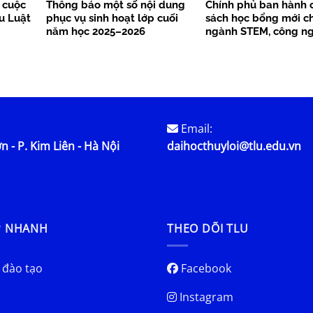
 cuộc
Thông báo một số nội dung
Chính phủ ban hành 
ểu Luật
phục vụ sinh hoạt lớp cuối
sách học bổng mới c
năm học 2025–2026
ngành STEM, công ng
lược từ năm 2026
Email:
n - P. Kim Liên - Hà Nội
daihocthuyloi@tlu.edu.vn
P NHANH
THEO DÕI TLU
 đào tạo
Facebook
Instagram