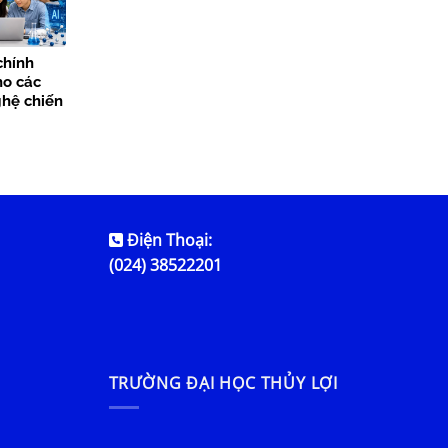
chính
ho các
hệ chiến
Điện Thoại:
(024) 38522201
TRƯỜNG ĐẠI HỌC THỦY LỢI