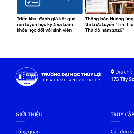
Triển khai đánh giá kết quả
Thông báo Hưởng ứng
rèn luyện học kỳ 2 và toàn
thi trực tuyến “Tìm hi
khóa học đối với sinh viên
Thủ đô năm 2026”
chính quy làm tốt nghiệp tại
học kỳ 2 năm học 2025-2026
Địa chỉ:
175 Tây Sơ
GIỚI THIỆU
TRUY CẬ
Tổng quan
Các đơn vị