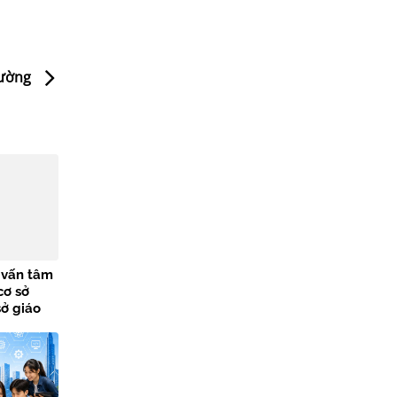
trường
ư vấn tâm
cơ sở
sở giáo