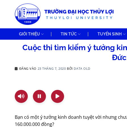
Bỏ
qua
nội
dung
GIỚI THIỆU
TIN TỨC
TUYỂN SINH
Cuộc thi tìm kiếm ý tưởng k
Đức
ĐĂNG VÀO
23 THÁNG 7, 2020
BỞI
DATA OLD
Bạn có một ý tưởng kinh doanh tuyệt vời nhưng chưa
160.000.000 đồng?