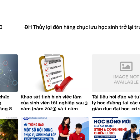
0
ĐH Thủy lợi đón hàng chục lưu học sinh trở lại 
chức
Khảo sát tình hình việc làm
Tài liệu hỏi đáp về t
g
của sinh viên tốt nghiệp sau 3
lý học đường tại các 
áng 8
năm (năm 2023) và 1 năm
giáo dục đại học, cơ 
 Đại học
(năm 2025)
dục nghề nghiệp
h