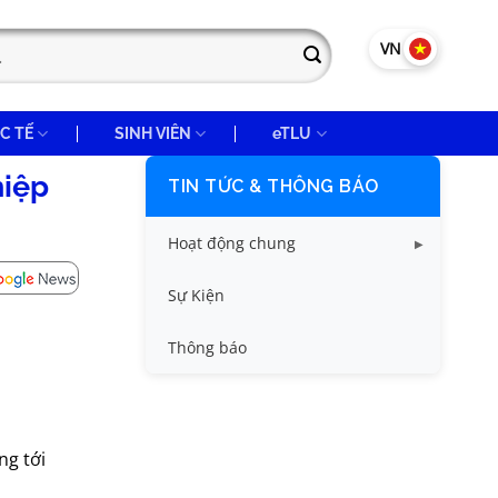
VN
EN
C TẾ
SINH VIÊN
eTLU
hiệp
TIN TỨC & THÔNG BÁO
Hoạt động chung
Tin công tác sinh viên
Sự Kiện
Tin đào tạo
Thông báo
Tin KHCN và HTQT
Tin tức chung
ng tới