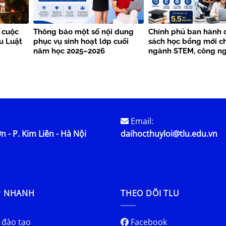
 cuộc
Thông báo một số nội dung
Chính phủ ban hành 
ểu Luật
phục vụ sinh hoạt lớp cuối
sách học bổng mới c
năm học 2025–2026
ngành STEM, công ng
lược từ năm 2026
Email:
n - P. Kim Liên - Hà Nội
daihocthuyloi@tlu.edu.vn
P NHANH
THEO DÕI TLU
 đào tạo
Facebook