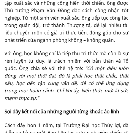
tập xuất sắc và những cống hiến thời chiến, ông được
Thủ tướng Phạm Văn Đồng đặc cách công nhận tốt
nghiệp. Từ một sinh viên xuất sắc, ông tiếp tục công tác
trong quân đội, trở thành Thượng tá, để lại nhiều tài
liệu chuyên môn có giá trị thực tiễn, đóng góp cho sự
phát triển của ngành phòng không – không quân.
Với ông, học không chỉ là tiếp thu tri thức mà còn là sự
rèn luyện tư duy, là trách nhiệm với bản thân và Tổ
quốc. Ông chia sẻ với thế hệ trẻ:
“Có một điều luôn
đúng với mọi thời đại, đó là phải học thật chắc, thật
sâu, học đến tận cùng vấn đề, để có thể ứng dụng
trong mọi hoàn cảnh. Chỉ khi ấy, kiến thức mới là sức
mạnh thực sự.”
Sợi dây kết nối của những người từng khoác áo lính
Cách đây hơn 1 năm, tại Trường Đại học Thủy lợi, đã
diễn ra Lễ ra mắt Ban liên lạc cựu sinh viên chiến sĩ,