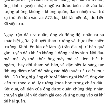
ông tình nguyện nhập ngũ và được biên chế vào lực
lượng phòng không – không quân, đảm nhiệm vai trò
xạ thủ tên lửa vác vai A72, loại khí tài hiện đại do Liên
Xô viện trợ.
Ngay trận đầu ra quân, ông và đồng đội nhận ra sự
khác biệt giữa lý thuyết thao trường và thực tiễn chiến
trường. Khói tên lửa dễ làm lộ trận địa, vị trí bắn quá
gần tuyến đầu khiến không ít đồng chí hy sinh. Nỗi đau
mất mát ấy thôi thúc ông mày mò cải tiến thiết bị
ngắm, thay đổi tham số bắn, và đặc biệt là sáng tạo
“khung điểm đón” để nâng cao hiệu suất tiêu diệt mục
tiêu. Dù từng bị giáng chức vì “dám nghĩ khác”, ông vẫn
kiên trì theo đuổi lý tưởng khoa học trong chiến đấu.
Kết quả, cải tiến của ông được quân chủng tiếp nhận,
chuyên gia Liên Xô đánh giá cao và ứng dụng vào cả khí
tài hải quân.