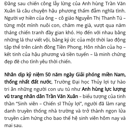
Đằng sau chiến công lẫy lừng của Anh hùng Trần Văn
Xuân là câu chuyện hậu phương thấm đẫm nghĩa tình.
Người vợ hiền của ông – cô giáo Nguyễn Thị Thanh Tú –
từng một mình nuôi con, chăm mẹ già, vượt qua năm
tháng chiến tranh đầy gian khó. Họ đến với nhau bằng
những lá thư viết vội, bằng ký ức của một thời lao động
tập thể trên cánh đồng Tiền Phong. Hôn nhân của họ –
kết tinh của hậu phương và tiền tuyến – là minh chứng
đẹp đẽ cho tình yêu thời chiến.
Nhân dịp kỷ niệm 50 năm ngày Giải phóng miền Nam,
thống nhất đất nước
, Trường Đại học Thủy lợi tự hào
tri ân những người con ưu tú như
Anh hùng lực lượng
vũ trang nhân dân Trần Văn Xuân
– biểu tượng của tinh
thần “Sinh viên – Chiến sĩ Thủy lợi”, người đã làm rạng
danh truyền thống nhà trường và trở thành ngọn lửa
truyền cảm hứng cho bao thế hệ sinh viên hôm nay và
mai sau.