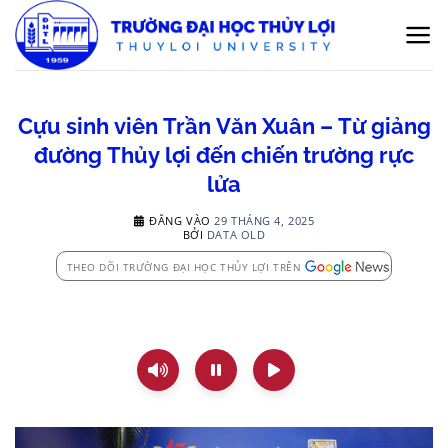
Bỏ
qua
nội
dung
Cựu sinh viên Trần Văn Xuân – Từ giảng
đường Thủy lợi đến chiến trường rực
lửa
ĐĂNG VÀO
29 THÁNG 4, 2025
BỞI
DATA OLD
THEO DÕI TRƯỜNG ĐẠI HỌC THỦY LỢI TRÊN