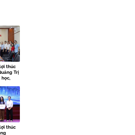
lợi thúc
Quảng Trị
 học,
 đổi số
lợi thúc
ong