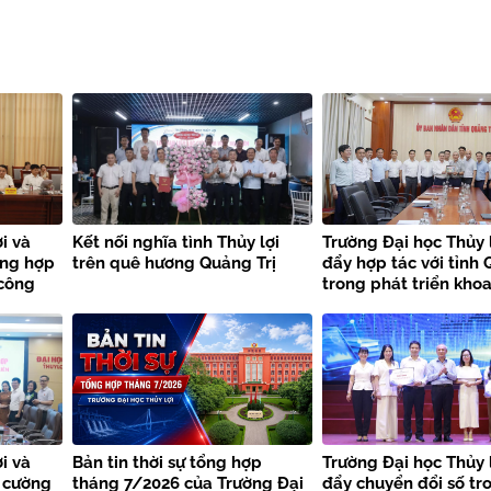
i và
Kết nối nghĩa tình Thủy lợi
Trường Đại học Thủy 
ờng hợp
trên quê hương Quảng Trị
đẩy hợp tác với tỉnh 
 công
trong phát triển khoa
thiên
công nghệ và chuyển
i và
Bản tin thời sự tổng hợp
Trường Đại học Thủy 
 cường
tháng 7/2026 của Trường Đại
đẩy chuyển đổi số tr