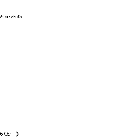
 với sự chuẩn
46 CĐ