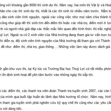
ng với khoảng gần 8000 thí sinh dự thi. Năm nay, hai môn thi Vật lý và Ho
khăn cho các thí sinh dự thi, nhất là các thí sinh từ nhiều năm trước. Nắm b
 đảo sinh viên tình nguyện, ngoài các công việc như mọi năm chia thành
 cũng như giúp đỡ thí sinh tìm đến điểm thi hoặc các nhà trọ, điểm mới ở lự
nh và người nhà giải đáp các thắc mắc liên quan đến hình thức thi trắc ngh
uỷ Lợi. Ngoài ra có 2 sinh viên của Nhà trường đang tham gia tư vấn trực t
thi diễn ra, đội sinh viên tình nguyện của Nhà trường đã tham gia với Thành
ấn đề như: điểm thi, nhà trọ, giao thông…. Những việc làm này được đánh giá 
 ở gần khu vực thi, tại Ký túc xá Trường Đại học Thuỷ Lợi có rất nhiều phò
inh ổn định sinh hoạt để yên tâm bước vào những ngày thi sắp tới.
 các điểm thi, các thanh tra viên đoàn Thanh tra tuyển sinh 2007, các cán b
 của mình qua buổi tập huấn do lãnh đạo Nhà trường tổ chức. Năm nay, hình
ên tham gia tuyển sinh phải nghiên cứu kỹ quy chế thi cũng như các yêu cầ
u sót đáng tiếc.