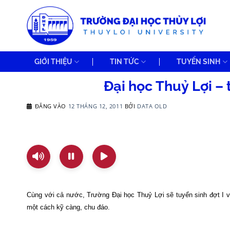
Bỏ
qua
nội
dung
GIỚI THIỆU
TIN TỨC
TUYỂN SINH
Đại học Thuỷ Lợi – 
ĐĂNG VÀO
12 THÁNG 12, 2011
BỞI
DATA OLD
Cùng với cả nước, Trường Đại học Thuỷ Lợi sẽ tuyển sinh đợt I v
một cách kỹ càng, chu đáo.