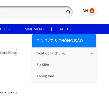
VN
EN
C TẾ
SINH VIÊN
eTLU
TIN TỨC & THÔNG BÁO
Hoạt động chung
Tin công tác sinh viên
Sự Kiện
Tin đào tạo
Thông báo
Tin KHCN và HTQT
ược chuẩn bị
Tin tức chung