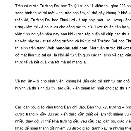
Trên cả nước Trường Đại học Thuỷ Lợi có 11 điểm thi, gồm 225 phò
sang hình thức thi mới – thi trắc nghiệm, vì thế gây không ít khó 
thần đó, Trường Đại học Thuỷ Lợi đã tập hợp một lực lượng đông
từng điểm thi để phục vụ cho công tác thi cử được thuận tiện hơn,
viên tình nguyện năm nay sau khi được tập huấn sẽ giúp các thí si
tư vấn này sẽ đặt tại cổng trường và ký túc xá Trường Đại học Th
thí sinh trên trang Web
hanoimuathi.com
. Một tuần trước khi đợt 
có mặt liên tục tại ga Hà Nội để tư vấn giúp các thí sinh về các v
thực tế và kết quả khá tốt mà nó mang lại.
Về nơi ăn – ở cho sinh viên, không kể đến các thí sinh tự tìm chỗ
huynh và thí sinh dự thi, tạo điều kiện thuận lợi nhất cho các thí s
Các cán bộ, giáo viên trong Ban chỉ đạo, Ban thư ký, trưởng – phó
được trang bị đầy đủ các kiến thức cần thiết để làm tốt nhiệm vụ
nhiều thay đổi vì thế Nhà trường đều yêu cầu các cán bộ, giáo vi
khác để hoàn thành tốt nhiệm vụ được giao, tránh xảy ra những thiế