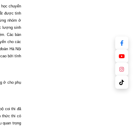
á học chuyển
ắt được tinh
 từng nhóm ở
c lượng sinh
iệm. Các bàn
uyến cho các
 đoàn Hà Nội
cao bởi tính
ng ở cho phụ
ộ coi thi đã
 thức thi có
u quan trọng