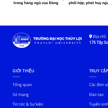
trong hàng ngũ của Đảng
phối hợp, phát huy ng
phục vụ cộng đồng
Địa chỉ:
175 Tây Sơ
GIỚI THIỆU
TRUY CẬ
Tổng quan
Các đơn vị
Sứ mạng
Đào tạo
Tin tức & Sự kiện
Tuyển sin