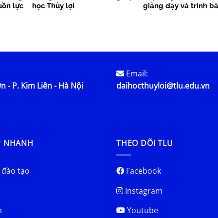
uồn lực
học Thủy lợi
giảng dạy và trình b
học
Email:
n - P. Kim Liên - Hà Nội
daihocthuyloi@tlu.edu.vn
P NHANH
THEO DÕI TLU
 đào tạo
Facebook
Instagram
h
Youtube