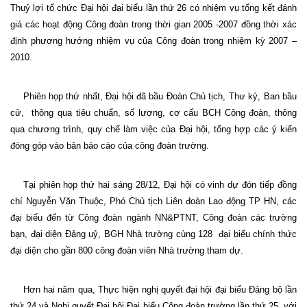
Thuỷ lợi tổ chức Đại hội đại biểu lần thứ 26 có nhiệm vụ tổng kết đánh
giá các hoạt động Công đoàn trong thời gian 2005 -2007 đồng thời xác
định phương hướng nhiệm vụ của Công đoàn trong nhiệm kỳ 2007 –
2010.
Phiên họp thứ nhất, Đại hội đã bầu Đoàn Chủ tịch, Thư ký, Ban bầu
cử,
thông qua tiêu chuẩn, số lượng, cơ cấu BCH Công đoàn, thông
qua chương trình, quy chế làm việc của Đại hội, tổng hợp các ý kiến
đóng góp vào bản báo cáo của công đoàn trường.
Tại phiên họp thứ hai sáng 28/12, Đại hội có vinh dự đón tiếp đồng
chí Nguyễn Văn Thuộc, Phó Chủ tịch Liên đoàn Lao động TP HN, các
đại biểu đến từ Công đoàn ngành NN&PTNT, Công đoàn các trường
bạn, đại diện Đảng uỷ, BGH Nhà trường cùng 128
đại biểu chính thức
đại diện cho gần 800 công đoàn viên Nhà trường tham dự.
Hơn hai năm qua, Thực hiện nghị quyết đại hội đại biểu Đảng bộ lần
thứ 24 và Nghị quyết Đại hội Đại biểu Công đoàn trường lần thứ 25, với