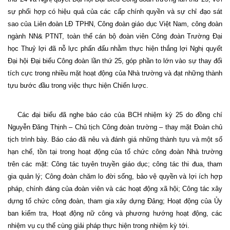
sự phối hợp có hiệu quả của các cấp chính quyền và sự chỉ đạo sát
sao của Liên đoàn LĐ TPHN, Công đoàn giáo dục Việt Nam, công đoàn
ngành NN& PTNT, toàn thể cán bộ đoàn viên Công đoàn Trường Đại
học Thuỷ lợi đã nỗ lực phấn đấu nhằm thực hiện thắng lợi Nghị quyết
Đại hội Đại biểu Công đoàn lần thứ 25, góp phần to lớn vào sự thay đổi
tích cực trong nhiều mặt hoạt động của Nhà trường và đạt những thành
tựu bước đầu trong việc thực hiện Chiến lược.
Các đại biểu đã nghe báo cáo của BCH nhiệm kỳ 25 do đồng chí
Nguyễn Đăng Thịnh – Chủ tịch Công đoàn trường – thay mặt Đoàn chủ
tịch trình bày. Báo cáo đã nêu và đánh giá những thành tựu và một số
hạn chế, tồn tại trong hoạt động của tổ chức công đoàn Nhà trường
trên các mặt: Công tác tuyên truyền giáo dục; công tác thi đua, tham
gia quản lý; Công đoàn chăm lo đời sống, bảo vệ quyền và lợi ích hợp
pháp, chính đáng của đoàn viên và các hoạt động xã hội; Công tác xây
dựng tổ chức công đoàn, tham gia xây dựng Đảng; Hoạt động của Ủy
ban kiểm tra, Hoạt động nữ công và phương hướng hoạt động, các
nhiệm vụ cụ thể cùng giải pháp thực hiện trong nhiệm kỳ tới.