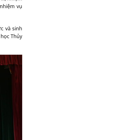
 nhiệm vụ
ức và sinh
i học Thủy