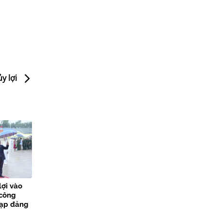
y lợi
lợi vào
 công
nạp đảng
các sự