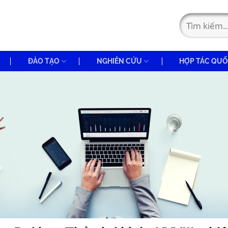
ĐÀO TẠO
NGHIÊN CỨU
HỢP TÁC QUỐ