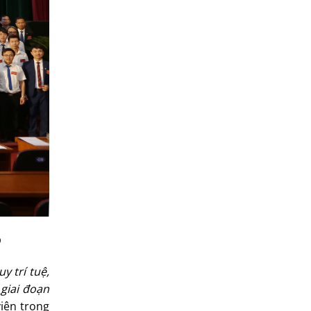
p
y trí tuệ,
 giai đoạn
iên trong