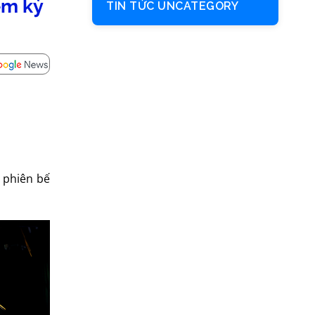
ệm kỳ
TIN TỨC UNCATEGORY
o phiên bế