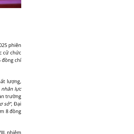
025 phiên
c cử chức
5 đồng chí
ất lượng,
 nhân lực
àn trường
ơ sở”
, Đại
gồm 8 đồng
III, nhiệm