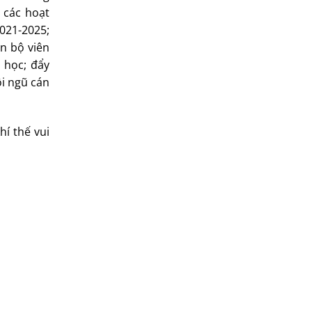
 các hoạt
2021-2025;
án bộ viên
 học; đẩy
ội ngũ cán
hí thế vui