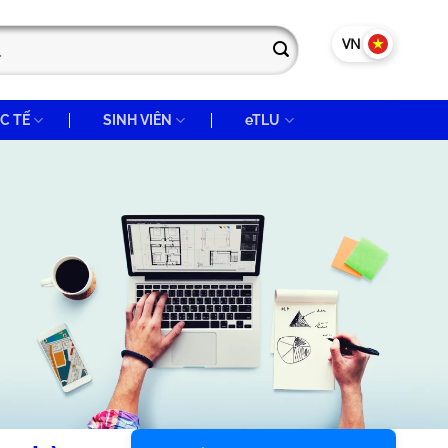
VN
EN
C TẾ
SINH VIÊN
eTLU